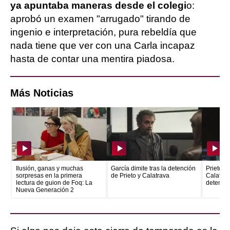
ya apuntaba maneras desde el colegi
o:
aprobó un examen "arrugado" tirando de
ingenio e interpretación, pura rebeldía que
nada tiene que ver con una Carla incapaz
hasta de contar una mentira piadosa.
Más Noticias
Ilusión, ganas y muchas
García dimite tras la detención
Prieto e
sorpresas en la primera
de Prieto y Calatrava
Calatrava
lectura de guion de Foq: La
detenid
Nueva Generación 2