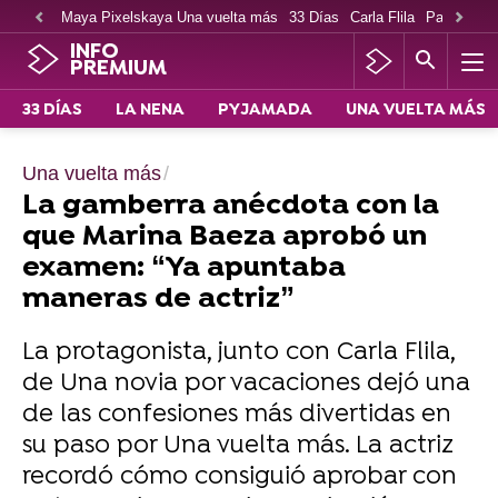
Maya Pixelskaya Una vuelta más
33 Días
Carla Flila
Paco Cabe
INFO
PREMIUM
33 DÍAS
LA NENA
PYJAMADA
UNA VUELTA MÁS
Una vuelta más
La gamberra anécdota con la
que Marina Baeza aprobó un
examen: “Ya apuntaba
maneras de actriz”
La protagonista, junto con Carla Flila,
de Una novia por vacaciones dejó una
de las confesiones más divertidas en
su paso por Una vuelta más. La actriz
recordó cómo consiguió aprobar con