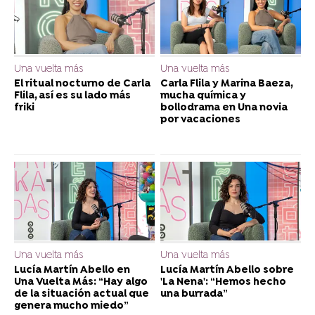
Una vuelta más
Una vuelta más
El ritual nocturno de Carla
Carla Flila y Marina Baeza,
Flila, así es su lado más
mucha química y
friki
bollodrama en Una novia
por vacaciones
Una vuelta más
Una vuelta más
Lucía Martín Abello en
Lucía Martín Abello sobre
Una Vuelta Más: “Hay algo
'La Nena': “Hemos hecho
de la situación actual que
una burrada”
genera mucho miedo”