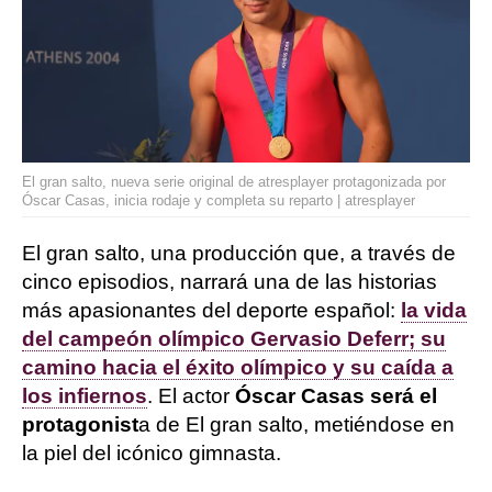
El gran salto, nueva serie original de atresplayer protagonizada por
Óscar Casas, inicia rodaje y completa su reparto | atresplayer
El gran salto, una producción que, a través de
cinco episodios, narrará una de las historias
más apasionantes del deporte español:
la vida
del campeón olímpico Gervasio Deferr; su
camino hacia el éxito olímpico y su caída a
los infiernos
. El actor
Óscar Casas será el
protagonist
a de El gran salto, metiéndose en
la piel del icónico gimnasta.