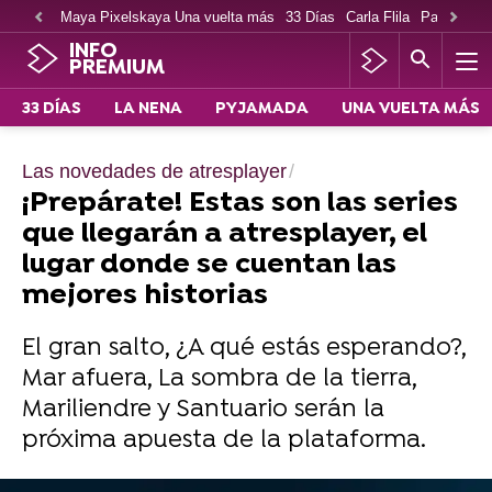
Maya Pixelskaya Una vuelta más
33 Días
Carla Flila
Paco Cabe
INFO
PREMIUM
33 DÍAS
LA NENA
PYJAMADA
UNA VUELTA MÁS
Las novedades de atresplayer
¡Prepárate! Estas son las series
que llegarán a atresplayer, el
lugar donde se cuentan las
mejores historias
El gran salto, ¿A qué estás esperando?,
Mar afuera, La sombra de la tierra,
Mariliendre y Santuario serán la
próxima apuesta de la plataforma.