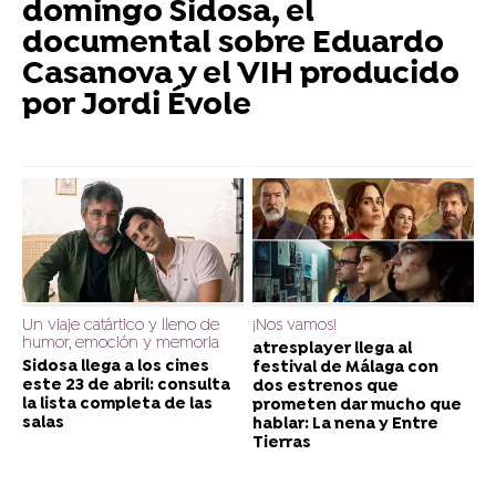
domingo Sidosa, el
documental sobre Eduardo
Casanova y el VIH producido
por Jordi Évole
Un viaje catártico y lleno de
¡Nos vamos!
humor, emoción y memoria
atresplayer llega al
Sidosa llega a los cines
festival de Málaga con
este 23 de abril: consulta
dos estrenos que
la lista completa de las
prometen dar mucho que
salas
hablar: La nena y Entre
Tierras