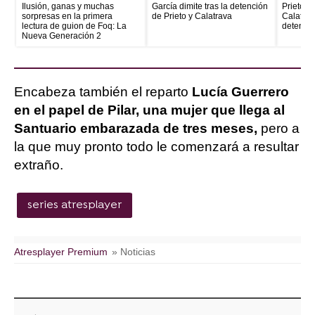
Ilusión, ganas y muchas
García dimite tras la detención
Prieto e
sorpresas en la primera
de Prieto y Calatrava
Calatrava
lectura de guion de Foq: La
detenid
Nueva Generación 2
Encabeza también el reparto
Lucía Guerrero
en el papel de Pilar, una mujer que llega al
Santuario embarazada de tres meses,
pero a
la que muy pronto todo le comenzará a resultar
extraño.
series atresplayer
Atresplayer Premium
» Noticias