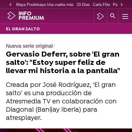
Maya Pixelskaya Una vuelta más
33 Días
Carla Flila
Paco Cabe
INFO
PREMIUM
EL GRAN SALTO
Nueva serie original
Gervasio Deferr, sobre 'El gran
salto': "Estoy super feliz de
llevar mi historia a la pantalla"
Creada por José Rodríguez, ‘El gran
salto’ es una producción de
Atresmedia TV en colaboración con
Diagonal (Banijay Iberia) para
atresplayer.