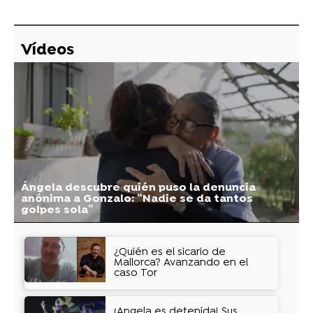
Vídeos
Ángela descubre quién puso la denuncia
anónima a Gonzalo: “Nadie se da tantos
golpes sola”
¿Quién es el sicario de
Mallorca? Avanzando en el
caso Tor
¡Ángela es detenida! Sus