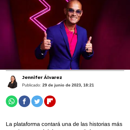
atresplayer presenta más de 20 producciones
originales
La revolución atresplayer llega el 5 de julio:
nuevos formatos, un diseño renovado y
canales en directo
Jennifer Álvarez
Publicado:
29 de junio de 2023, 18:21
Whatsapp
Facebook
Twitter
Flipboard
La plataforma contará una de las historias más