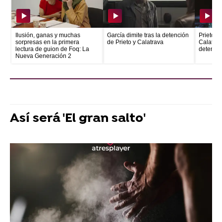
Ilusión, ganas y muchas
García dimite tras la detención
Prieto e
sorpresas en la primera
de Prieto y Calatrava
Calatrava
lectura de guion de Foq: La
detenid
Nueva Generación 2
Así será 'El gran salto'