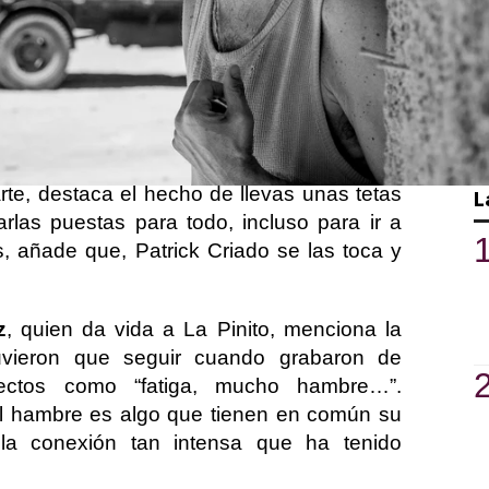
s de Tefía
’ tienen muchas anécdotas que
durante la grabación de la serie.
Marcos
 que en una de las escenas donde Boncho,
ieto, tenía que darle un abrazo, “con la
nó chocando conmigo, tropezando y caí de
arte, destaca el hecho de llevas unas tetas
L
rlas puestas para todo, incluso para ir a
, añade que, Patrick Criado se las toca y
z
, quien da vida a La Pinito, menciona la
tuvieron que seguir cuando grabaron de
ectos como “fatiga, mucho hambre…”.
l hambre es algo que tienen en común su
 la conexión tan intensa que ha tenido