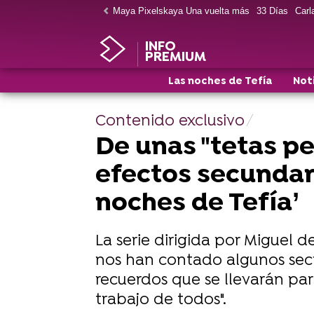
Maya Pixelskaya Una vuelta más
33 Días
Carla
INFO
PREMIUM
Las noches de Tefía
Not
Contenido exclusivo
De unas "tetas pe
efectos secundari
noches de Tefía’
La serie dirigida por Miguel d
nos han contado algunos secr
recuerdos que se llevarán par
trabajo de todos".