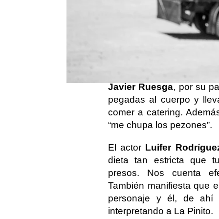
Los actores de ‘
Las noche
contar que han sucedido 
Ruiz
, La Bambi, desvela
interpretado por Raúl Pr
emoción que tenía, termi
espaldas”.
Javier Ruesga
, por su p
pegadas al cuerpo y lleva
comer a catering. Además
“me chupa los pezones”.
El actor
Luifer Rodrígue
dieta tan estricta que 
presos. Nos cuenta ef
También manifiesta que e
personaje y él, de ahí
interpretando a La Pinito.