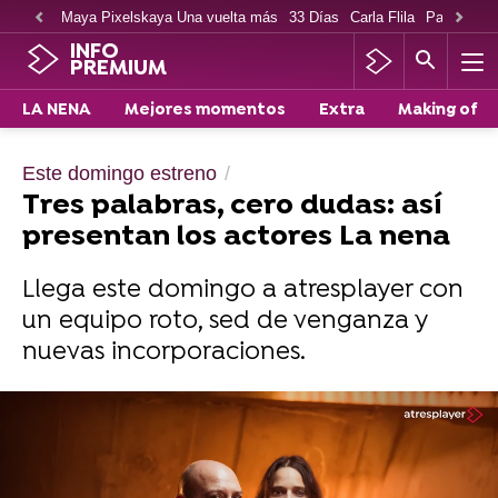
Maya Pixelskaya Una vuelta más
33 Días
Carla Flila
Paco Cabe
INFO
PREMIUM
LA NENA
Mejores momentos
Extra
Making of
Este domingo estreno
Tres palabras, cero dudas: así
presentan los actores La nena
Llega este domingo a atresplayer con
un equipo roto, sed de venganza y
nuevas incorporaciones.