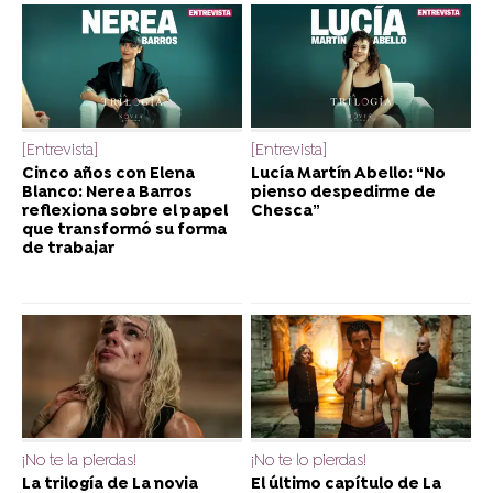
[Entrevista]
[Entrevista]
Cinco años con Elena
Lucía Martín Abello: “No
Blanco: Nerea Barros
pienso despedirme de
reflexiona sobre el papel
Chesca”
que transformó su forma
de trabajar
¡No te la pierdas!
¡No te lo pierdas!
La trilogía de La novia
El último capítulo de La