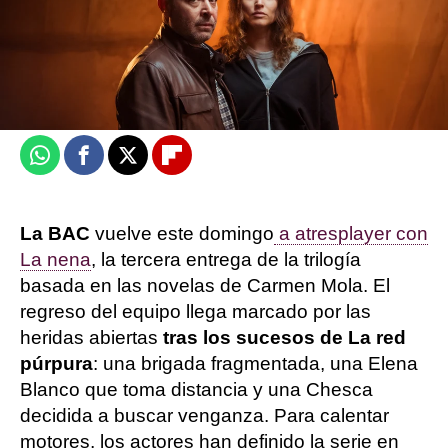
Sandra Lázaro
Publicado:
09 de abril de 2026, 11:42
Whatsapp
Facebook
X
Flipboard
La BAC
vuelve este domingo
a atresplayer con
La nena
, la tercera entrega de la trilogía
basada en las novelas de Carmen Mola. El
regreso del equipo llega marcado por las
heridas abiertas
tras los sucesos de La red
púrpura
: una brigada fragmentada, una Elena
Blanco que toma distancia y una Chesca
decidida a buscar venganza. Para calentar
motores, los actores han definido la serie en