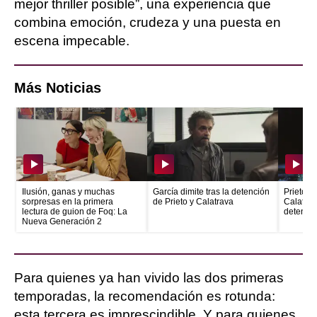
mejor thriller posible”, una experiencia que
combina emoción, crudeza y una puesta en
escena impecable.
Más Noticias
Ilusión, ganas y muchas
García dimite tras la detención
Prieto e
sorpresas en la primera
de Prieto y Calatrava
Calatrava
lectura de guion de Foq: La
detenid
Nueva Generación 2
Para quienes ya han vivido las dos primeras
temporadas, la recomendación es rotunda:
esta tercera es imprescindible. Y para quienes