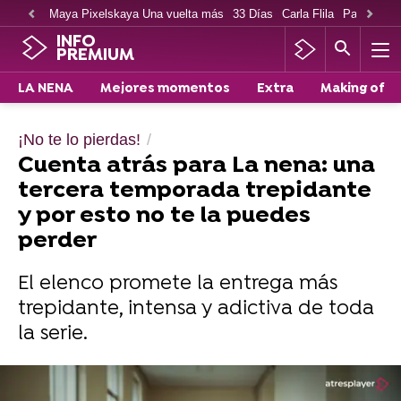
Maya Pixelskaya Una vuelta más
33 Días
Carla Flila
Paco Cabe
INFO
PREMIUM
LA NENA
Mejores momentos
Extra
Making of
¡No te lo pierdas!
Cuenta atrás para La nena: una
tercera temporada trepidante
y por esto no te la puedes
perder
El elenco promete la entrega más
trepidante, intensa y adictiva de toda
la serie.