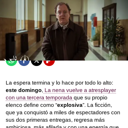
Sandra Lázaro
Publicado:
08 de abril de 2026, 11:50
Whatsapp
Facebook
X
Flipboard
La espera termina y lo hace por todo lo alto:
este domingo
,
La nena vuelve a atresplayer
con una tercera temporada
que su propio
elenco define como “
explosiva
”. La ficción,
que ya conquistó a miles de espectadores con
sus dos primeras entregas, regresa más
ambiciosa, más afilada y con una energía que