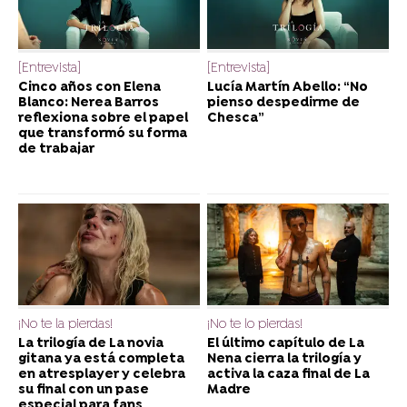
[Entrevista]
[Entrevista]
Cinco años con Elena
Lucía Martín Abello: “No
Blanco: Nerea Barros
pienso despedirme de
reflexiona sobre el papel
Chesca”
que transformó su forma
de trabajar
¡No te la pierdas!
¡No te lo pierdas!
La trilogía de La novia
El último capítulo de La
gitana ya está completa
Nena cierra la trilogía y
en atresplayer y celebra
activa la caza final de La
su final con un pase
Madre
especial para fans