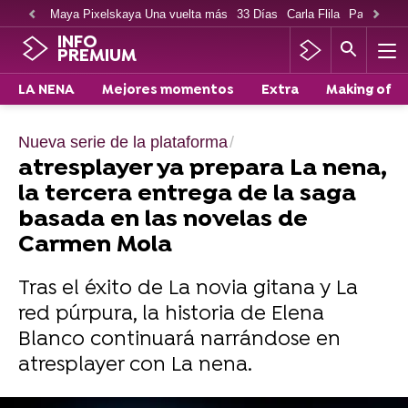
Maya Pixelskaya Una vuelta más
33 Días
Carla Flila
Paco Cabe
INFO
PREMIUM
LA NENA
Mejores momentos
Extra
Making of
Nueva serie de la plataforma
atresplayer ya prepara La nena,
la tercera entrega de la saga
basada en las novelas de
Carmen Mola
Tras el éxito de La novia gitana y La
red púrpura, la historia de Elena
Blanco continuará narrándose en
atresplayer con La nena.