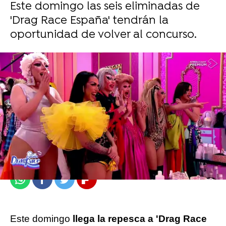
Este domingo las seis eliminadas de
'Drag Race España' tendrán la
oportunidad de volver al concurso.
atresplayer
Publicado:
25 de mayo de 2023, 15:03
Whatsapp
Facebook
Twitter
Flipboard
Este domingo
llega la repesca a 'Drag Race