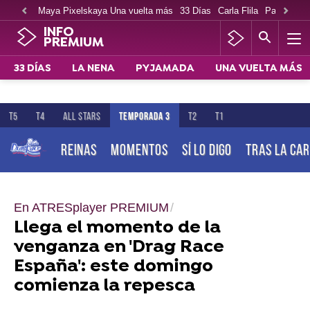
Maya Pixelskaya Una vuelta más
33 Días
Carla Flila
Paco Cabe
INFO
PREMIUM
33 DÍAS
LA NENA
PYJAMADA
UNA VUELTA MÁS
T5
T4
ALL STARS
TEMPORADA 3
T2
T1
REINAS
MOMENTOS
SÍ LO DIGO
TRAS LA CA
En ATRESplayer PREMIUM
Llega el momento de la
venganza en 'Drag Race
España': este domingo
comienza la repesca