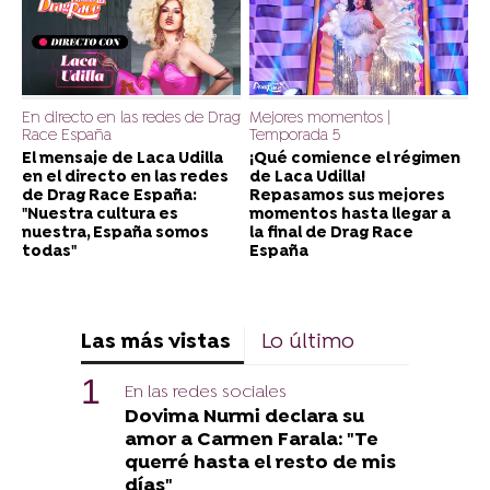
En directo en las redes de Drag
Mejores momentos |
Race España
Temporada 5
El mensaje de Laca Udilla
¡Qué comience el régimen
en el directo en las redes
de Laca Udilla!
de Drag Race España:
Repasamos sus mejores
"Nuestra cultura es
momentos hasta llegar a
nuestra, España somos
la final de Drag Race
todas"
España
Las más vistas
Lo último
En las redes sociales
Dovima Nurmi declara su
amor a Carmen Farala: "Te
querré hasta el resto de mis
días"