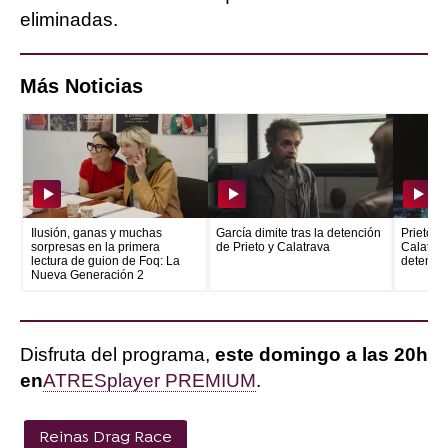
eliminadas.
Más Noticias
Ilusión, ganas y muchas
García dimite tras la detención
Prieto e
sorpresas en la primera
de Prieto y Calatrava
Calatrava
lectura de guion de Foq: La
detenid
Nueva Generación 2
Disfruta del programa,
este domingo a las 20h
en
ATRESplayer PREMIUM
.
Reinas Drag Race