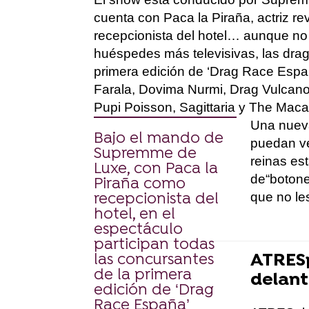
cuenta con Paca la Piraña, actriz re
recepcionista del hotel… aunque no 
huéspedes más televisivas, las dra
primera edición de ‘Drag
Race
Espa
Farala
,
Dovima
Nurmi, Drag Vulcan
Pupi
Poisson,
Sagittaria
y
The
Maca
Una nuev
Bajo el mando de
puedan ve
Supremme de
reinas est
Luxe, con Paca la
de
“boton
Piraña como
que no les
recepcionista del
hotel, en el
espectáculo
participan todas
ATRES
las concursantes
de la primera
delan
edición de ‘Drag
Race España’