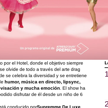
’, las protagonistas del programa original
ado durante los últimos meses recorriendo
otel de las Reinas
’. Ahora,
los
 de ver este espectacular
show
desde su
ataforma estrena el espectáculo para que
das las protagonistas.
L
por el Hotel, donde el objetivo siempre
se olvide de todo a través del arte drag
e se celebra la diversidad y se entretiene
 de
humor, música en directo,
lip
sync
,
ovisación y mucha emoción
. El show ha
odido disfrutar de él desde un niño de 6
stá conducido por
Supremme
De Luxe
,