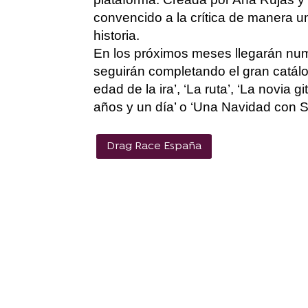
convencido a la crítica de manera u
historia.
En los próximos meses llegarán n
seguirán completando el gran catál
edad de la ira’, ‘
La
ruta
’, ‘
La novia gi
años y un día’
o ‘Una Navidad con 
Drag Race España