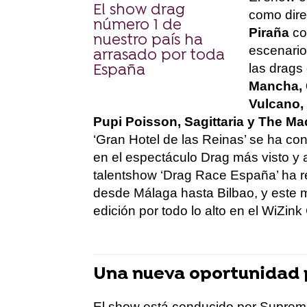
El show drag
como dire
número 1 de
Piraña
co
nuestro país ha
escenario
arrasado por toda
las drags
España
Mancha, 
Vulcano, 
Pupi Poisson, Sagittaria y The Ma
‘Gran Hotel de las Reinas’ se ha con
en el espectáculo Drag más visto y 
talent
show
‘Drag
Race
España’ ha re
desde Málaga hasta Bilbao, y
este 
edición
por todo lo alto en el
Wi
Z
ink
Una nueva oportunidad p
El
show
est
á
conducido por
Supre