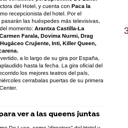
ctora del Hotel, y cuenta con
Paca la
mo recepcionista del hotel. Por el
 pasarán las huéspedes más televisivas,
 del momento:
Arantxa Castilla-La
Carmen Farala, Dovima Nurmi, Drag
Hugáceo Crujiente, Inti, Killer Queen,
carena.
vertido, a lo largo de su gira por España,
aplaudido hasta la fecha.
La gira oficial del
corrido los mejores teatros del país,
miércoles cerraba
las puertas de su primera
Center
.
ara ver a las queens juntas
mme
De Luxe
, como “directora" del Hotel y