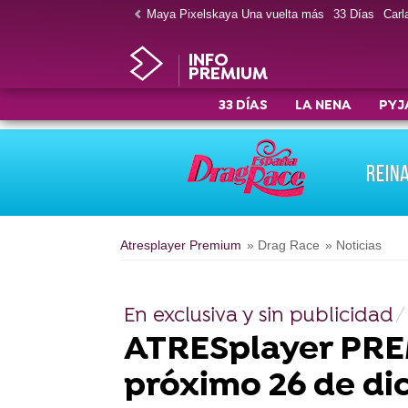
Maya Pixelskaya Una vuelta más
33 Días
Carla
INFO
PREMIUM
33 DÍAS
LA NENA
PYJ
REIN
Atresplayer Premium
» Drag Race
» Noticias
En exclusiva y sin publicidad
ATRESplayer PREM
próximo 26 de di