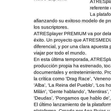
ATRESpla
referente
La plataf
afianzando su exitoso modelo de pro
los suscriptores.
ATRESplayer
PREMIUM va por dela
é
xito.
Un proyecto que ATRESMEDIA d
diferencial, y por una clara apuest
viajar por todo el mundo.
En esta última temporada,
ATRESpl
producción propia ha estrenado
, to
documentales y entretenimiento. Pr
la crítica como ‘
Drag Race
’, ‘Veneno’
‘Alba’, ‘La Reina del Pueblo’, ‘Los h
Mil
án
’, ‘Gente hablando’, ‘Mentiras’, 
‘Deudas’, ‘Pongamos que hablo de’, ‘
El último lanzamiento de la plataform
plataforma. Creada por Ana Rujas y