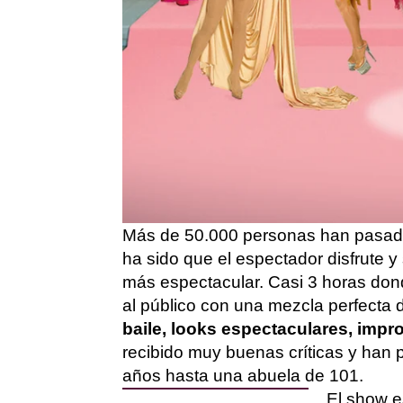
Madrid
Publicado:
09 de diciembre de 2021, 13:11
Tras el éxito de ‘
Drag Race España
de
ATRESplayer
PREMIUM
han est
España con su espectáculo ‘
Gran H
suscriptores tendrán la oportunidad
casa en
ATRESplayer
PREMIUM.
El próximo 26 de diciembre
, la pl
puedas vivirlo una y otra vez con to
Más de 50.000 personas han pasado 
ha sido que el espectador disfrute y 
más espectacular. Casi 3 horas dond
al público con una mezcla perfecta
baile,
looks
espectaculares, impr
recibido muy buenas críticas y han p
años hasta una abuela de 101.
El show e