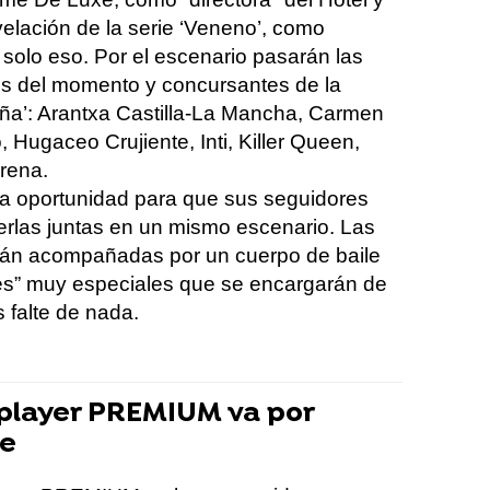
velación de la serie
‘
Veneno
’
, como
solo eso. Por el escenario pasarán las
gs del momento
y concursantes de la
ña’
:
Arantxa Castilla-La Mancha, Carmen
o,
Hugaceo
Crujiente, Inti,
Killer
Queen,
rena.
a oportunidad
para que sus seguidores
rlas juntas en un mismo escenario
.
Las
án
acompañadas por un cuerpo de baile
es” muy especiales que se encargarán de
 falte de nada.
player PREMIUM va por
te