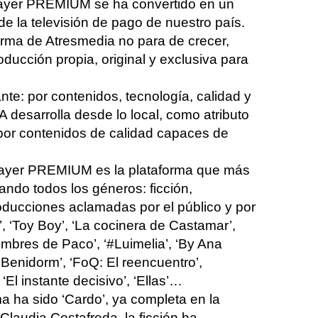
yer
PREMIUM se ha convertido en un
 de la televisión de pago de nuestro
paí
s.
orma de Atresmedia no para de crecer,
ducción propia, original y exclusiva para
nte
: por contenidos, tecnología, calidad y
esarrolla desde lo local, como atributo
a por contenidos de calidad capaces de
ayer
PREMIUM es la plataforma que más
cando todos los géneros: ficción,
oducciones aclamadas por el público y por
, ‘
Toy Boy
’, ‘La cocinera de
Castamar
’,
ombres de Paco’, ‘
#Luimelia
’, ‘
By Ana
‘Benidorm’, ‘
FoQ
: El reencuentro’,
El instante decisivo’, ‘Ellas’…
a ha sido ‘
Cardo
’
, ya completa en la
 Claudia
Costafreda
, la ficción ha