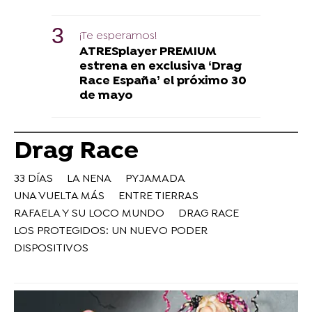
¡Te esperamos!
ATRESplayer PREMIUM
estrena en exclusiva ‘Drag
Race España’ el próximo 30
de mayo
Drag Race
33 DÍAS
LA NENA
PYJAMADA
UNA VUELTA MÁS
ENTRE TIERRAS
RAFAELA Y SU LOCO MUNDO
DRAG RACE
LOS PROTEGIDOS: UN NUEVO PODER
DISPOSITIVOS