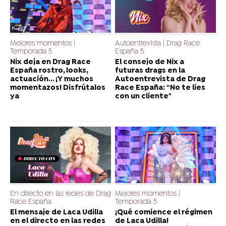
Mejores momentos |
Autoentrevista | Drag Race
Temporada 5
España 5
Nix deja en Drag Race
El consejo de Nix a
España rostro, looks,
futuras drags en la
actuación... ¡Y muchos
Autoentrevista de Drag
momentazos! Disfrútalos
Race España: “No te líes
ya
con un cliente"
En directo en las redes de Drag
Mejores momentos |
Race España
Temporada 5
El mensaje de Laca Udilla
¡Qué comience el régimen
en el directo en las redes
de Laca Udilla!