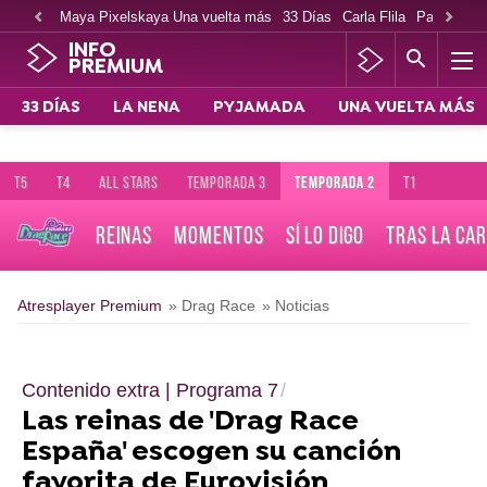
Maya Pixelskaya Una vuelta más
33 Días
Carla Flila
Paco Cabe
INFO
PREMIUM
33 DÍAS
LA NENA
PYJAMADA
UNA VUELTA MÁS
T5
T4
ALL STARS
TEMPORADA 3
TEMPORADA 2
T1
REINAS
MOMENTOS
SÍ LO DIGO
TRAS LA CA
Atresplayer Premium
» Drag Race
» Noticias
Contenido extra | Programa 7
Las reinas de 'Drag Race
España' escogen su canción
favorita de Eurovisión