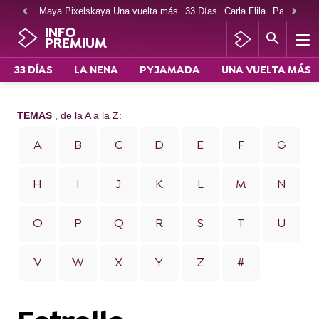
Maya Pixelskaya Una vuelta más
33 Días
Carla Flila
Paco Cabe
INFO
PREMIUM
33 DÍAS
LA NENA
PYJAMADA
UNA VUELTA MÁS
TEMAS
, de la A a la Z:
A
B
C
D
E
F
G
H
I
J
K
L
M
N
O
P
Q
R
S
T
U
V
W
X
Y
Z
#