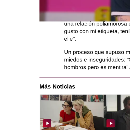
"Hasta que fui a la univer
cuenta Kande, que no fue
descubrió su identidad: "A
una relación poliamorosa 
gusto con mi etiqueta, ten
elle".
Un proceso que supuso mu
miedos e inseguridades: "S
hombros pero es mentira".
Más Noticias