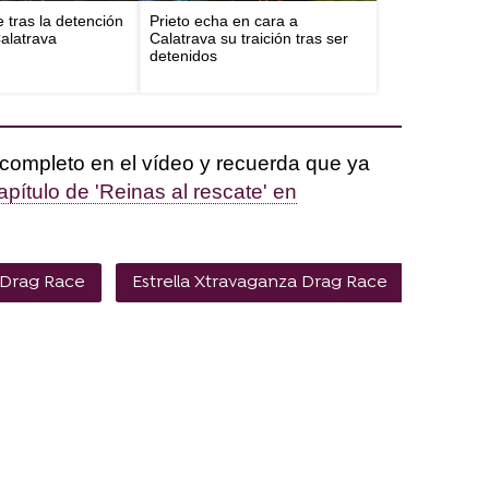
e tras la detención
Prieto echa en cara a
Calatrava
Calatrava su traición tras ser
detenidos
completo en el vídeo y recuerda que ya
apítulo de 'Reinas al rescate' en
 Drag Race
Estrella Xtravaganza Drag Race
Sharo