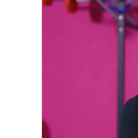
atresplayer
Madrid
Publicado:
20 de noviembre de 2022, 09:04
Kande
, protagonista del q
cuenta a
Sharonne
el pro
chico trans: 'Sabía que no