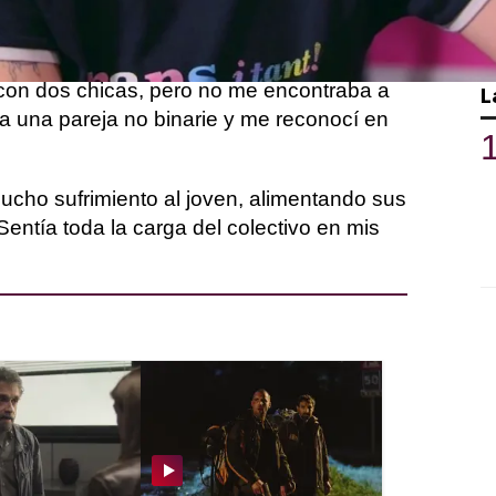
sidad yo era una mujer cisheterosexual",
 hasta su salida de Landete cuando
 los dos años me declaré bisexual, tenía
con dos chicas, pero no me encontraba a
L
ía una pareja no binarie y me reconocí en
cho sufrimiento al joven, alimentando sus
entía toda la carga del colectivo en mis