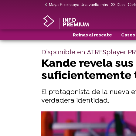
Maya Pixelskaya Una vuelta más
33 Días
Carla
INFO
PREMIUM
Reinas al rescate
Casos
Disponible en ATRESplayer 
Kande revela sus
suficientemente 
El protagonista de la nueva 
verdadera identidad.