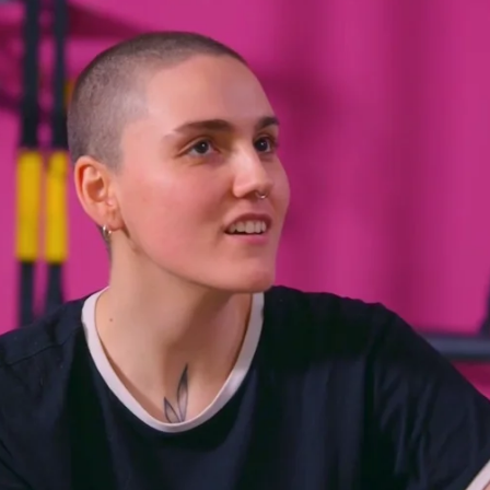
Whatsapp
Facebook
Twitter
Flipboa
uinto capítulo de 'Reinas al rescate',
ceso que le llevó a descubrir que era un
 era mujer, pero no quería abrir ese melón'.