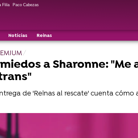
 Flila
Paco Cabezas
Noticias
Reinas
PREMIUM
 miedos a Sharonne: "Me 
trans"
entrega de 'Reinas al rescate' cuenta cóm