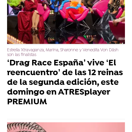
Estrella Xtravaganza, Marina, Sharonne y Venedita Von Däsh
son las finalistas
‘Drag Race España’ vive ‘El
reencuentro’ de las 12 reinas
de la segunda edición, este
domingo en ATRESplayer
PREMIUM