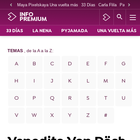
Maya Pixelskaya Una vuelta más
33 Días
Carla Flila
Paco Cabe
INFO
PREMIUM
33 DÍAS
LA NENA
PYJAMADA
UNA VUELTA MÁS
TEMAS
, de la A a la Z:
A
B
C
D
E
F
G
H
I
J
K
L
M
N
O
P
Q
R
S
T
U
V
W
X
Y
Z
#