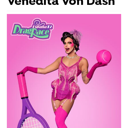
Venedita Von Däsh