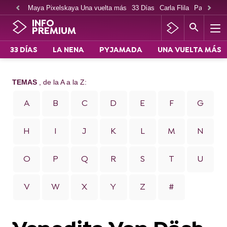
Maya Pixelskaya Una vuelta más
33 Días
Carla Flila
Paco Cabe
INFO
PREMIUM
33 DÍAS
LA NENA
PYJAMADA
UNA VUELTA MÁS
TEMAS
, de la A a la Z:
A
B
C
D
E
F
G
H
I
J
K
L
M
N
O
P
Q
R
S
T
U
V
W
X
Y
Z
#