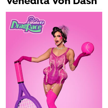
Venedita Von Däsh