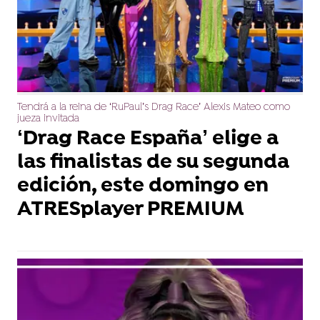
Tendrá a la reina de ‘RuPaul’s Drag Race’ Alexis Mateo como
jueza invitada
‘Drag Race España’ elige a
las finalistas de su segunda
edición, este domingo en
ATRESplayer PREMIUM