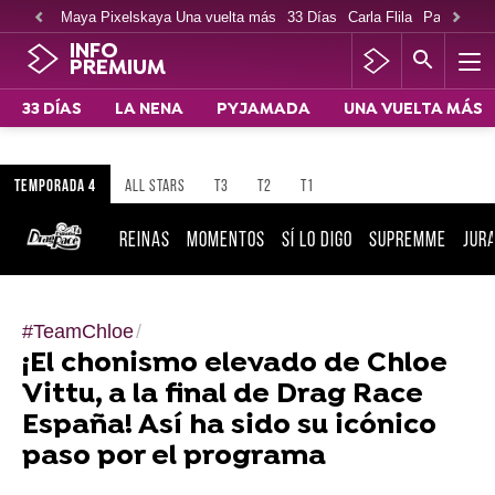
Maya Pixelskaya Una vuelta más
33 Días
Carla Flila
Paco Cabe
INFO
PREMIUM
33 DÍAS
LA NENA
PYJAMADA
UNA VUELTA MÁS
TEMPORADA 4
ALL STARS
T3
T2
T1
REINAS
MOMENTOS
SÍ LO DIGO
SUPREMME
JUR
#TeamChloe
¡El chonismo elevado de Chloe
Vittu, a la final de Drag Race
España! Así ha sido su icónico
paso por el programa