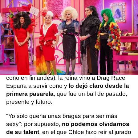
Y es que desde que la reina entró en el taller
con su música a tope, sus tetas gigantes,
sirviendo rostro y llevando el chonismo por
bandera (eso sí, elevado), nos ha dejado
momentos icónicos. Su llegada al werk room,
por supuesto, fue toda una declaración de
intenciones: Chloe Vittu
venía a por todas
.
Como su propio nombre indica (Vittu significa
coño en finlandés), la reina vino a Drag Race
España a servir coño y
lo dejó claro desde la
primera pasarela
, que fue un ball de pasado,
presente y futuro.
"Yo solo quería unas bragas para ser más
sexy": por supuesto,
no podemos olvidarnos
de su talent
, en el que Chloe hizo reír al jurado