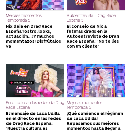
Mejores momentos |
Autoentrevista | Drag Race
Temporada 5
España 5
Nix deja en Drag Race
El consejo de Nix a
España rostro, looks,
futuras drags en la
actuación... ¡Y muchos
Autoentrevista de Drag
momentazos! Disfrútalos
Race España: “No te líes
ya
con un cliente"
En directo en las redes de Drag
Mejores momentos |
Race España
Temporada 5
El mensaje de Laca Udilla
¡Qué comience el régimen
en el directo en las redes
de Laca Udilla!
de Drag Race España:
Repasamos sus mejores
"Nuestra cultura es
momentos hasta llegar a