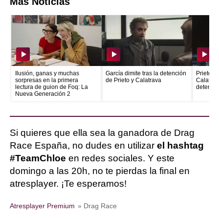
Más Noticias
Ilusión, ganas y muchas
García dimite tras la detención
Prieto e
sorpresas en la primera
de Prieto y Calatrava
Calatrava
lectura de guion de Foq: La
detenid
Nueva Generación 2
Si quieres que ella sea la ganadora de Drag
Race España, no dudes en utilizar
el hashtag
#TeamChloe
en redes sociales. Y este
domingo a las 20h, no te pierdas la final en
atresplayer. ¡Te esperamos!
Atresplayer Premium
» Drag Race