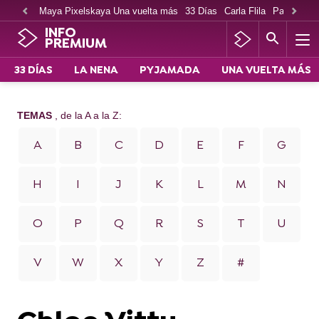
Maya Pixelskaya Una vuelta más
33 Días
Carla Flila
Paco Cabe
INFO
PREMIUM
33 DÍAS
LA NENA
PYJAMADA
UNA VUELTA MÁS
TEMAS
, de la A a la Z:
A
B
C
D
E
F
G
H
I
J
K
L
M
N
O
P
Q
R
S
T
U
V
W
X
Y
Z
#