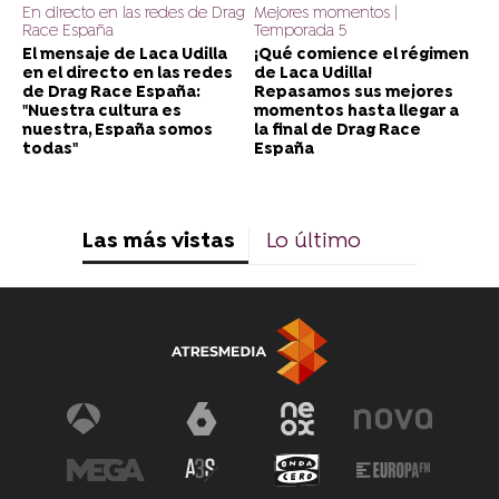
En directo en las redes de Drag
Mejores momentos |
Race España
Temporada 5
El mensaje de Laca Udilla
¡Qué comience el régimen
en el directo en las redes
de Laca Udilla!
de Drag Race España:
Repasamos sus mejores
"Nuestra cultura es
momentos hasta llegar a
nuestra, España somos
la final de Drag Race
todas"
España
Las más vistas
Lo último