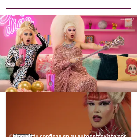
Atresplayer Premium
» Drag Race
Chloe Vittu Drag Race España
Vídeos
Chloe Vittu confiesa en su autoentrevista por