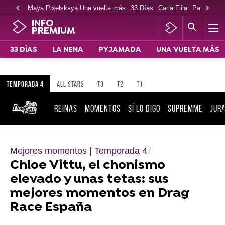
Maya Pixelskaya Una vuelta más
33 Días
Carla Flila
Paco Cabe
INFO
PREMIUM
33 DÍAS
LA NENA
PYJAMADA
UNA VUELTA MÁS
TEMPORADA 4
ALL STARS
T3
T2
T1
REINAS
MOMENTOS
SÍ LO DIGO
SUPREMME
JUR
Mejores momentos | Temporada 4
Chloe Vittu, el chonismo
elevado y unas tetas: sus
mejores momentos en Drag
Race España