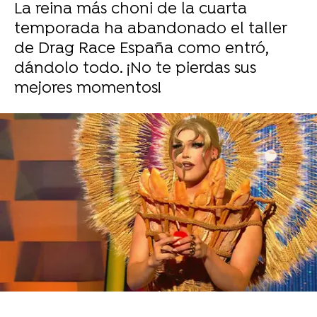
La reina más choni de la cuarta
temporada ha abandonado el taller
de Drag Race España como entró,
dándolo todo. ¡No te pierdas sus
mejores momentos!
Sara Ruiz
Publicado:
06 de diciembre de 2024, 17:03
Whatsapp
Facebook
X
Flipboard