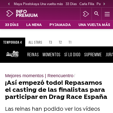
Maya Pixelskaya Una vuelta más
33 Días
Carla Flila
Paco Cabe
INFO
PREMIUM
33 DÍAS
LA NENA
PYJAMADA
UNA VUELTA MÁS
TEMPORADA 4
ALL STARS
T3
T2
T1
REINAS
MOMENTOS
SÍ LO DIGO
SUPREMME
JUR
Mejores momentos | Reencuentro
¡Así empezó todo! Repasamos
el casting de las finalistas para
participar en Drag Race España
Las reinas han podido ver los vídeos