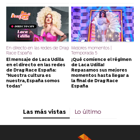
En directo en las redes de Drag
Mejores momentos |
Race España
Temporada 5
El mensaje de Laca Udilla
¡Qué comience el régimen
en el directo en las redes
de Laca Udilla!
de Drag Race España:
Repasamos sus mejores
"Nuestra cultura es
momentos hasta llegar a
nuestra, España somos
la final de Drag Race
todas"
España
Las más vistas
Lo último