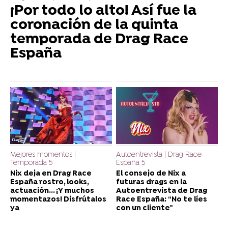
¡Por todo lo alto! Así fue la
coronación de la quinta
temporada de Drag Race
España
Mejores momentos |
Autoentrevista | Drag Race
Temporada 5
España 5
Nix deja en Drag Race
El consejo de Nix a
España rostro, looks,
futuras drags en la
actuación... ¡Y muchos
Autoentrevista de Drag
momentazos! Disfrútalos
Race España: “No te líes
ya
con un cliente"