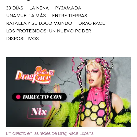
33 DÍAS
LA NENA
PYJAMADA
UNA VUELTA MÁS
ENTRE TIERRAS
RAFAELA Y SU LOCO MUNDO
DRAG RACE
LOS PROTEGIDOS: UN NUEVO PODER
DISPOSITIVOS
En directo en las redes de Drag Race España