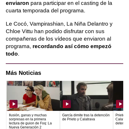
enviaron
para participar en el casting de la
cuarta temporada del programa.
Le Cocó, Vampirashian, La Niña Delantro y
Chloe Vittu han podido disfrutar con sus
compañeras de los vídeos que enviaron al
programa,
recordando así cómo empezó
todo
.
Más Noticias
Ilusión, ganas y muchas
García dimite tras la detención
Prieto e
sorpresas en la primera
de Prieto y Calatrava
Calatrava
lectura de guion de Foq: La
detenid
Nueva Generación 2