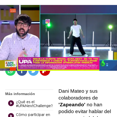
atresplayer
Madrid
Publicado:
29 de abril de 2022, 16:28
Whatsapp
Facebook
Twitter
Flipboard
Dani Mateo y sus
Más información
colaboradores de
¿Qué es el
'Zapeando'
no han
#UPANextChallenge?
podido evitar hablar del
Cómo participar en