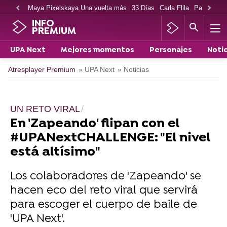
Maya Pixelskaya Una vuelta más
33 Días
Carla Flila
Paco Cabe
INFO
PREMIUM
UPA Next
Mejores momentos
Personajes
Notic
Atresplayer Premium
» UPA Next
» Noticias
UN RETO VIRAL
En 'Zapeando' flipan con el
#UPANextCHALLENGE: "El nivel
está altísimo"
Los colaboradores de 'Zapeando' se
hacen eco del reto viral que servirá
para escoger el cuerpo de baile de
'UPA Next'.