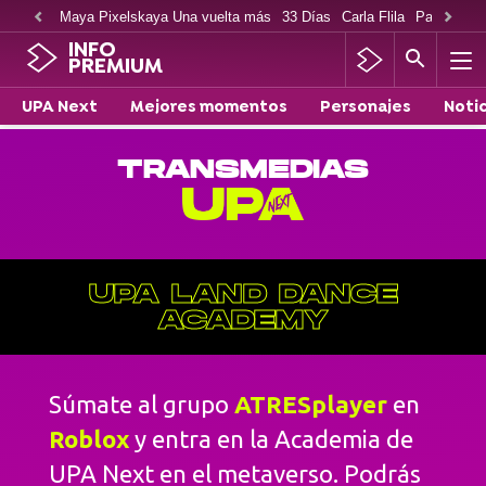
Maya Pixelskaya Una vuelta más
33 Días
Carla Flila
Paco Cabe
INFO
PREMIUM
UPA Next
Mejores momentos
Personajes
Notic
TRANSMEDIAS
UPA LAND DANCE
ACADEMY
Súmate al grupo
ATRESplayer
en
Roblox
y entra en la Academia de
UPA Next en el metaverso. Podrás