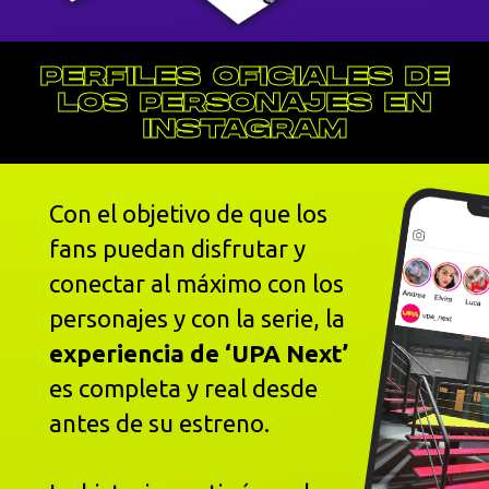
PERFILES OFICIALES DE
LOS PERSONAJES EN
INSTAGRAM
Con el objetivo de que los
fans puedan disfrutar y
conectar al máximo con los
personajes y con la serie, la
experiencia de ‘UPA Next’
es completa y real desde
antes de su estreno.