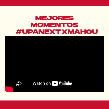
MEJORES
MOMENTOS
#UPANEXTXMAHOU