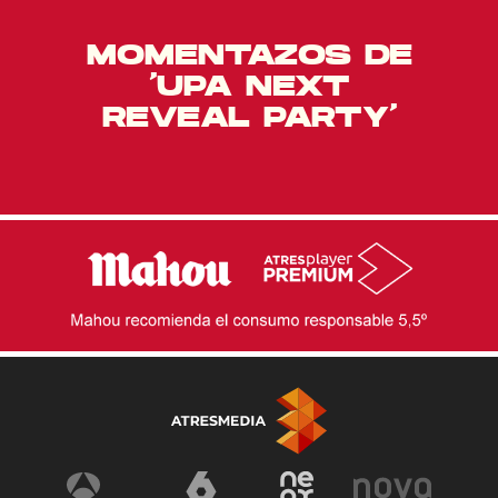
MOMENTAZOS DE
'UPA NEXT
REVEAL PARTY'