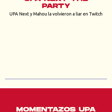
PARTY
UPA Next y Mahou la volvieron a liar en Twitch
MOMENTAZOS UPA