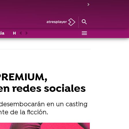
ia
Historias de UPA Next
Mahou
Casting
Anterior
Siguiente
 PREMIUM,
en redes sociales
ue desembocarán en un casting
te de la ficción.