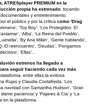
da, ATRESplayer PREMIUM es la
ucción propia ha estrenado
, tocando
, documentales y entretenimiento.
 el público y por la crítica
como ‘
Drag
Veneno’, ‘Toy Boy’, ‘Los Protegidos: El
astamar’, ‘Alba’, ‘La Reina del Pueblo’,
uimelia’, ‘By Ana Milán’, ‘Gente hablando’,
oQ: El reencuentro’, ‘Deudas’, ‘Pongamos
decisivo’, ‘Ellas’…
luvión estrenos ha llegado a
ara seguir haciendo cada vez más
plataforma, entre ellas,
la exitosa
na Rujas y Claudia Costafreda; ‘Los
‘Una navidad con Samantha Hudson’, ‘Gran
r dame paciencia’ y ‘Pajares & Cia’ y ‘La
a en la plataforma.