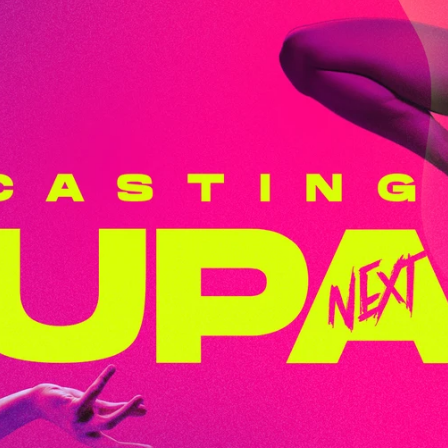
Whatsapp
Facebook
Twitter
Flipboa
recupera una de las marcas de mayor
: ‘Un paso adelante’. La plataforma