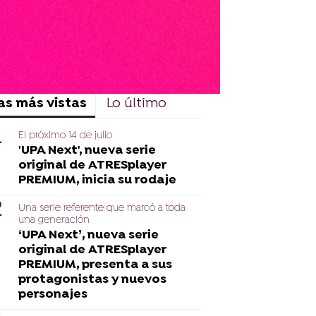
as más vistas
Lo último
El próximo 14 de julio
'UPA Next', nueva serie
original de ATRESplayer
PREMIUM, inicia su rodaje
Una serie referente que marcó a toda
una generación
‘UPA Next’, nueva serie
original de ATRESplayer
PREMIUM, presenta a sus
protagonistas y nuevos
personajes