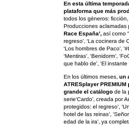
En esta última tempora
plataforma que más prod
todos los géneros: ficción
Producciones aclamadas por
Race España
’,
así como ‘
regreso’, ‘La cocinera de C
‘Los hombres de Paco’, ‘#L
‘Mentiras’, ‘Benidorm’, ‘F
que hablo de’, ‘El instante 
En los últimos meses,
un a
ATRESplayer PREMIUM p
grande el catálogo
de la 
serie
‘Cardo’, creada por A
protegidos: el regreso’, 
hotel de las reinas’, ‘Seño
edad de la ira’, ya complet