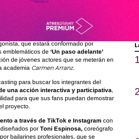
ueva serie original
de la plataforma de
mo escenario la academia
,
Carmen Arranz
artes escénicas de nuestra televisión.
u rodaje durante este verano, está
gonista, que estará conformado por
L
ás emblemáticos
de
‘Un paso adelante’
ción de jóvenes actores que se meterán en
 la academia
.
Carmen Arranz
asting para buscar los integrantes del
de una acción interactiva y participativa
,
bilidad para que sus fans puedan demostrar
el proyecto.
lento a través de TikTok e Instagram
con
e diseñados por
Toni Espinosa,
coreógrafo
 por bailarines profesionales, que se