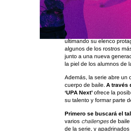
prepara
‘UPA Next’, una n
Atresmedia, que tiene co
la más famosa escuela de 
La serie, que comenzará s
ultimando su elenco prota
algunos de los rostros m
junto a una nueva genera
la piel de los alumnos de
Además, la serie abre un c
cuerpo de baile.
A través 
‘UPA Next’
ofrece la posi
su talento y formar parte d
Primero se buscará el ta
varios
de bail
challenges
de la serie, y apadrinados