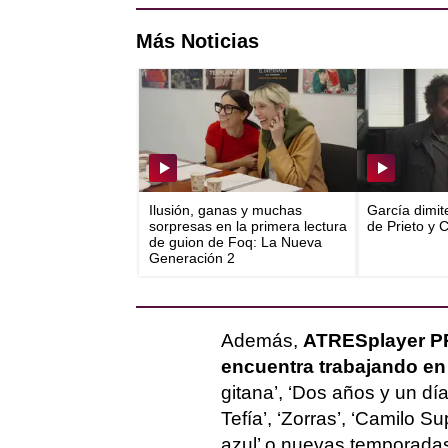
Más Noticias
Ilusión, ganas y muchas
García dimit
sorpresas en la primera lectura
de Prieto y 
de guion de Foq: La Nueva
Generación 2
Además,
ATRESplayer P
encuentra trabajando en
gitana’, ‘Dos años y un día
Tefía’, ‘Zorras’, ‘Camilo Su
azul’ o nuevas temporadas 