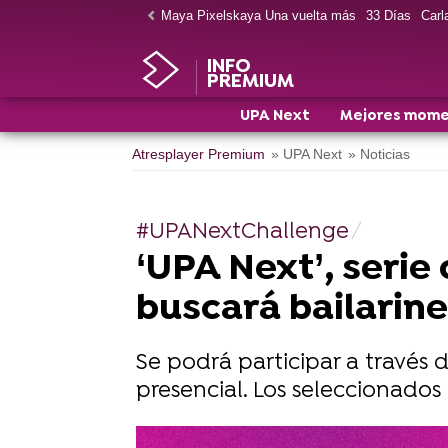
Maya Pixelskaya Una vuelta más
33 Días
Carla
INFO
PREMIUM
UPA Next
Mejores mom
Atresplayer Premium
» UPA Next
» Noticias
#UPANextChallenge
‘UPA Next’, seri
buscará bailarine
Se podrá participar a través 
presencial. Los seleccionados