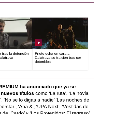
e tras la detención
Prieto echa en cara a
Calatrava
Calatrava su traición tras ser
detenidos
REMIUM ha anunciado que ya se
 nuevos títulos
como ‘La ruta’, ‘La novia
’, ‘No se lo digas a nadie’ ‘Las noches de
perstar’, ‘Ana &’, ‘UPA Next’, ‘Vestidas de
de ‘Cardo’ y ‘Los Protegidos: El regreso’.