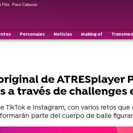
 Flila
Paco Cabezas
entos
Personajes
Noticias
Making of
Transmed
e original de ATRESplayer
s a través de challenges 
de TikTok e Instagram, con varios retos q
 formarán parte del cuerpo de baile figuran