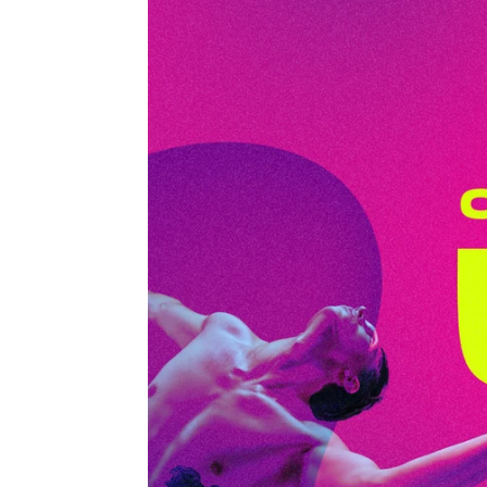
atresplayer
Madrid
Publicado:
05 de abril de 2022, 16:33
ATRESplayer PREMIUM
éxito de Series Atresmedia