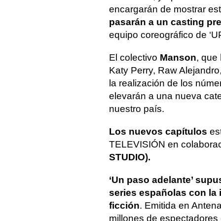
encargarán de mostrar est
pasarán a un casting pr
equipo coreográfico de ‘U
El colectivo
Manson
, que
Katy Perry, Raw Alejandro,
la realización de los núm
elevarán a una nueva categ
nuestro país.
Los nuevos capítulos
es
TELEVISIÓN en colabora
STUDIO).
‘Un paso adelante’ supu
series españolas con la 
ficción
. Emitida en Anten
millones de espectadores 