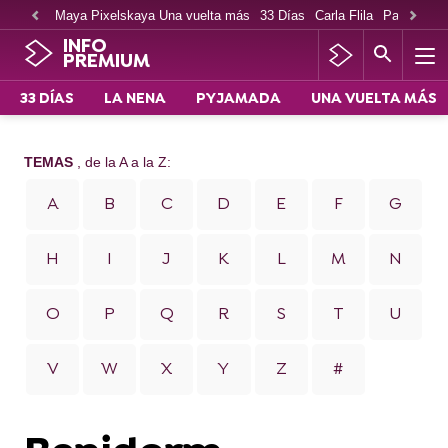
Maya Pixelskaya Una vuelta más
33 Días
Carla Flila
Paco Cabe
INFO
PREMIUM
33 DÍAS
LA NENA
PYJAMADA
UNA VUELTA MÁS
TEMAS
, de la A a la Z:
A
B
C
D
E
F
G
H
I
J
K
L
M
N
O
P
Q
R
S
T
U
V
W
X
Y
Z
#