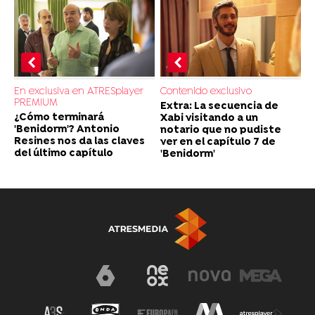
En exclusiva en ATRESplayer
Contenido exclusivo
PREMIUM
Extra: La secuencia de
¿Cómo terminará
Xabi visitando a un
'Benidorm'? Antonio
notario que no pudiste
Resines nos da las claves
ver en el capítulo 7 de
del último capítulo
'Benidorm'