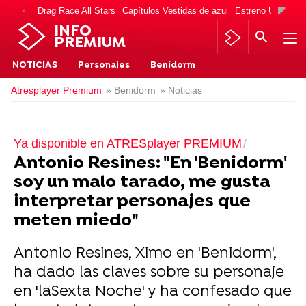
Drag Race All Stars
Capítulos Vestidas de azul
Estreno Una vida
INFO
PREMIUM
NOTICIAS
Personajes
Benidorm
Atresplayer Premium
» Benidorm
» Noticias
Ya disponible en ATRESplayer PREMIUM
Antonio Resines: "En 'Benidorm'
soy un malo tarado, me gusta
interpretar personajes que
meten miedo"
Antonio Resines, Ximo en 'Benidorm',
ha dado las claves sobre su personaje
en 'laSexta Noche' y ha confesado que