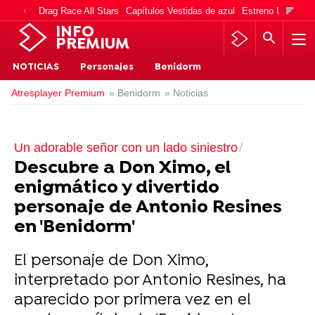
Drag Race All Stars
Capítulos Vestidas de azul
Estreno Una vida
INFO
PREMIUM
NOTICIAS
Personajes
Benidorm
Atresplayer Premium
» Benidorm
» Noticias
Un adorable señor con un lado siniestro
Descubre a Don Ximo, el
enigmático y divertido
personaje de Antonio Resines
en 'Benidorm'
El personaje de Don Ximo,
interpretado por Antonio Resines, ha
aparecido por primera vez en el