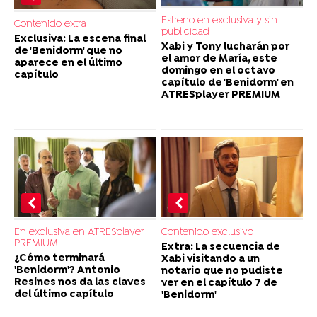
Estreno en exclusiva y sin
Contenido extra
publicidad
Exclusiva: La escena final
Xabi y Tony lucharán por
de 'Benidorm' que no
el amor de María, este
aparece en el último
domingo en el octavo
capítulo
capítulo de 'Benidorm' en
ATRESplayer PREMIUM
En exclusiva en ATRESplayer
Contenido exclusivo
PREMIUM
Extra: La secuencia de
¿Cómo terminará
Xabi visitando a un
'Benidorm'? Antonio
notario que no pudiste
Resines nos da las claves
ver en el capítulo 7 de
del último capítulo
'Benidorm'