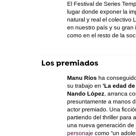
El Festival de Series Tem
lugar donde exponer la imp
natural y real el colectiv
en nuestro país y su gran i
como en el resto de la soc
Los premiados
Manu Ríos
ha conseguido
su trabajo en
'La edad de l
Nando López
, arranca c
presuntamente a manos de 
actor premiado. Una ficció
partiendo del thriller par
una nueva generación de j
personaje
como “un adoles