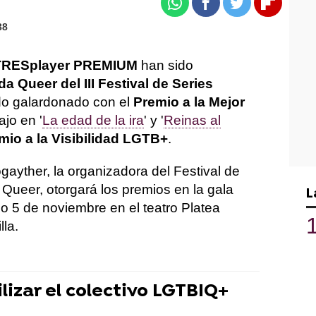
Whatsapp
Facebook
Twitter
Flipboa
38
RESplayer PREMIUM
han sido
 Queer del III Festival de Series
do galardonado con el
Premio a la Mejor
ajo en '
La edad de la ira
' y '
Reinas al
mio a la Visibilidad LGTB+
.
ogayther, la organizadora del Festival de
ueer, otorgará los premios en la gala
L
o 5 de noviembre en el teatro Platea
la.
lizar el colectivo LGTBIQ+