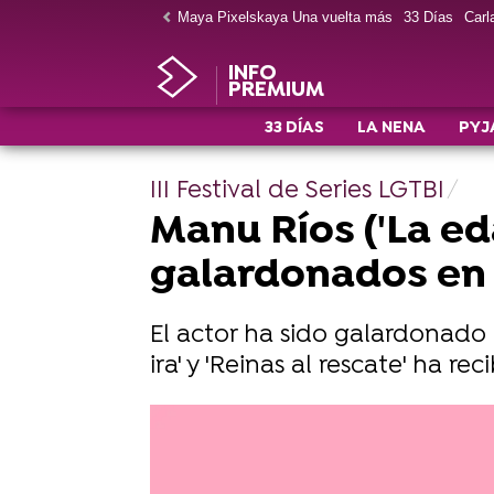
Maya Pixelskaya Una vuelta más
33 Días
Carla
INFO
PREMIUM
33 DÍAS
LA NENA
PYJ
III Festival de Series LGTBI
Manu Ríos ('La eda
galardonados en
El actor ha sido galardonado 
ira' y 'Reinas al rescate' ha re