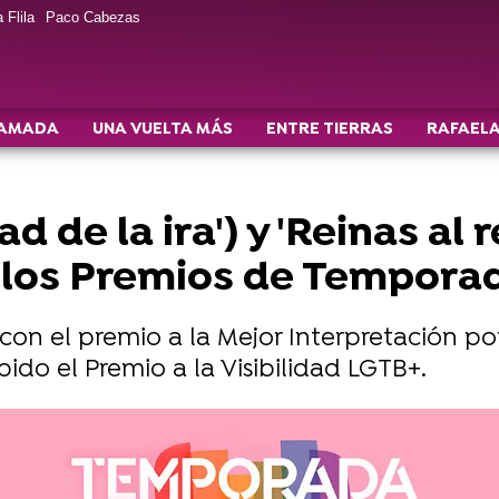
 Flila
Paco Cabezas
AMADA
UNA VUELTA MÁS
ENTRE TIERRAS
RAFAELA
d de la ira') y 'Reinas al 
 los Premios de Tempora
con el premio a la Mejor Interpretación por
cibido el Premio a la Visibilidad LGTB+.