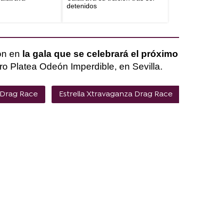
detenidos
dón en
la gala que se celebrará el próximo
tro Platea Odeón Imperdible, en Sevilla.
 Drag Race
Estrella Xtravaganza Drag Race
Manu 