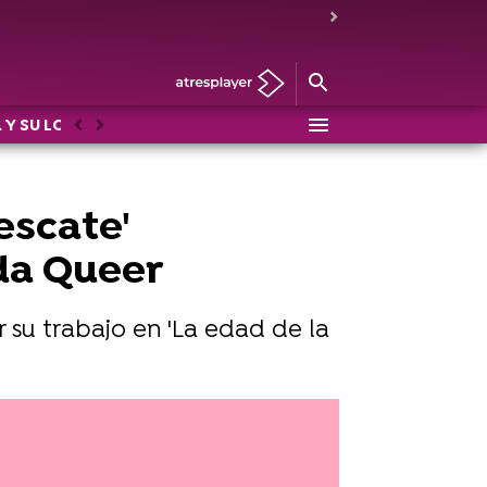
 Y SU LOCO MUNDO
DRAG RACE
LOS PROTEGIDOS: U
Anterior
Siguiente
rescate'
da Queer
 su trabajo en 'La edad de la