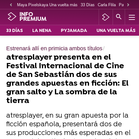
Maya Pixelskaya Una vuelta más
33 Días
Carla Flila
Paco Cabe
INFO
PREMIUM
33 DÍAS
LA NENA
PYJAMADA
UNA VUELTA MÁS
Estrenará allí en primicia ambos títulos
atresplayer presenta en el
Festival Internacional de Cine
de San Sebastián dos de sus
grandes apuestas en ficción: El
gran salto y La sombra de la
tierra
atresplayer, en su gran apuesta por la
ficción española, presentará dos de
sus producciones más esperadas en el