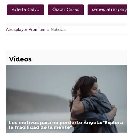
Adelfa Calvo
Óscar Casas
series atresplayer
Atresplayer Premium
» Noticias
Vídeos
Los motivos para no perderte Ángela: "Explora
la fragilidad de la mente"