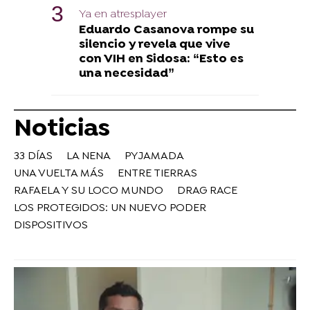
Ya en atresplayer
Eduardo Casanova rompe su
silencio y revela que vive
con VIH en Sidosa: “Esto es
una necesidad”
Noticias
33 DÍAS
LA NENA
PYJAMADA
UNA VUELTA MÁS
ENTRE TIERRAS
RAFAELA Y SU LOCO MUNDO
DRAG RACE
LOS PROTEGIDOS: UN NUEVO PODER
DISPOSITIVOS