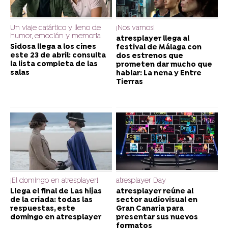
Un viaje catártico y lleno de
¡Nos vamos!
humor, emoción y memoria
atresplayer llega al
Sidosa llega a los cines
festival de Málaga con
este 23 de abril: consulta
dos estrenos que
la lista completa de las
prometen dar mucho que
salas
hablar: La nena y Entre
Tierras
¡El domingo en atresplayer!
atresplayer Day
Llega el final de Las hijas
atresplayer reúne al
de la criada: todas las
sector audiovisual en
respuestas, este
Gran Canaria para
domingo en atresplayer
presentar sus nuevos
formatos