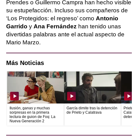
Prendes o Guillermo Campra han hecho visible
su estupefacción. Incluso sus compañeros de
‘Los Protegidos: el regreso’ como
Antonio
Garrido
y
Ana Fernández
han tenido unas
divertidas palabras ante el actual aspecto de
Mario Marzo.
Más Noticias
Ilusión, ganas y muchas
García dimite tras la detención
Prieto e
sorpresas en la primera
de Prieto y Calatrava
Calatrava
lectura de guion de Foq: La
detenid
Nueva Generación 2