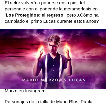
El actor volverá a ponerse en la piel del
personaje con el poder de la metamorfosis en
‘
Los Protegidos: el regreso
’, pero ¿Cómo ha
cambiado el primo Lucas durante estos años?
Todos los seguidores de la serie recordamos el
aspecto tierno y tímido del Lucas adolescente,
pero los años han dejado atrás la etapa de la
pubertad del joven actor y queda reflejado en
su increíble cambio físico.
Las redes sociales de Mario Marzo han ardido
con las imágenes de su nuevo look. Pelo corto,
barba y luciendo tipo, así se ha mostrado Mario
Marzo en Instagram.
Personajes de la talla de Manu Ríos, Paula