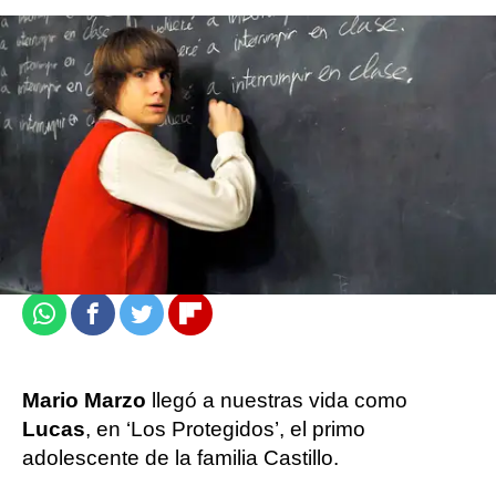
atresplayer
Madrid
Actualizado:
21 de agosto de 2021, 10:54
Publicado:
21 de agosto de 2021, 10:52
Whatsapp
Facebook
Twitter
Flipboard
Mario Marzo
llegó a nuestras vida como
Lucas
, en ‘Los Protegidos’, el primo
adolescente de la familia Castillo.