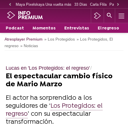
Maya Pixelskaya Una vuelta más
33 Días
Carla Flila
Paco Cabe
INFO
PREMIUM
Podcast
Momentos
Entrevistas
El regreso
Atresplayer Premium
» Los Protegidos
» Los Protegidos, El
regreso
» Noticias
Lucas en 'Los Protegidos: el regreso'
El espectacular cambio físico
de Mario Marzo
El actor ha sorprendido a los
seguidores de ‘
Los Protegidos: el
regreso
’ con su espectacular
transformación.