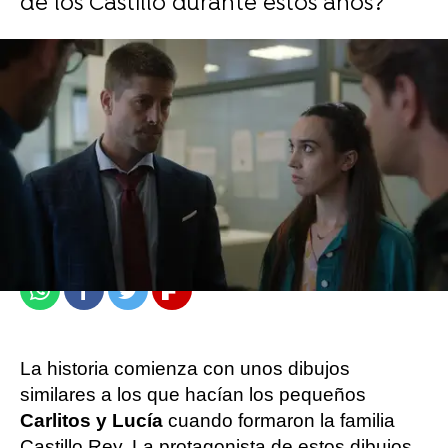
de los Castillo durante estos años?
atresplayer
Madrid
Publicado:
08 de diciembre de 2021, 10:30
Whatsapp
Facebook
Twitter
Flipboard
La historia comienza con unos dibujos
similares a los que hacían los pequeños
Carlitos y Lucía
cuando formaron la familia
Castillo Rey. La protagonista de estos dibujos