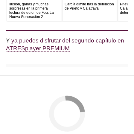
Ilusión, ganas y muchas
García dimite tras la detención
Prieto e
sorpresas en la primera
de Prieto y Calatrava
Calatrava
lectura de guion de Foq: La
detenid
Nueva Generación 2
Y
ya puedes disfrutar del segundo capítulo en
ATRESplayer PREMIUM
.