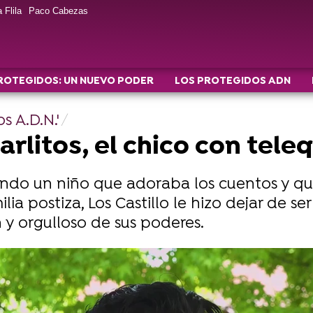
 Flila
Paco Cabezas
ROTEGIDOS: UN NUEVO PODER
LOS PROTEGIDOS ADN
s A.D.N.'
arlitos, el chico con tele
iendo un niño que adoraba los cuentos y qu
ia postiza, Los Castillo le hizo dejar de se
 y orgulloso de sus poderes.