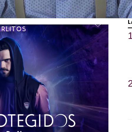
aba para hacerle sus confesiones, la
L