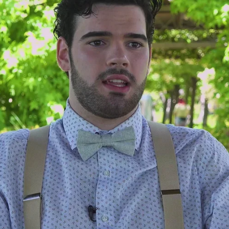
Whatsapp
Facebook
Twitter
Flipboa
rlitos
, el chico con el poder de la
Castillo. Carlos tiene una especial relación
el que vive desde su niñez cuando su
l resto de chicos con poderes, les hizo
ueño con telequinesia por fin pudo tener a