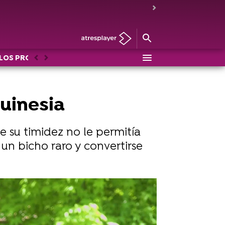
LOS PROTEGIDOS: EL REGRESO
HISTORIAS DE PROTEGID
Anterior
Siguiente
quinesia
e su timidez no le permitía
r un bicho raro y convertirse