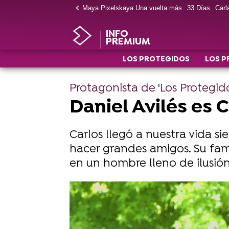
Maya Pixelskaya Una vuelta más
33 Días
Carla
INFO
PREMIUM
LOS PROTEGIDOS
LOS P
Protagonista de 'Los Protegido
Daniel Avilés es C
Carlos llegó a nuestra vida s
hacer grandes amigos. Su famil
en un hombre lleno de ilusión