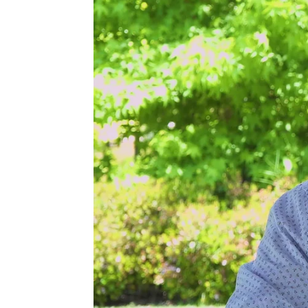
Carmen Pardo
Madrid
Publicado:
13 de diciembre de 2022, 10:18
Daniel Avilés
da vida a
Ca
telequinesis en la familia 
con su padre, Mario, con 
madre murió. La llegada de
crear una familia y el peq