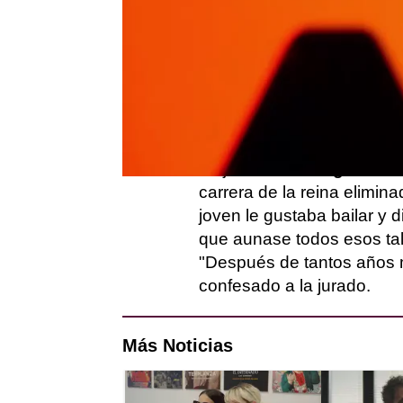
A medida que avanza la com
aumenta y sólo podrán qu
Por desgracia, la tercera 
programa, pero antes de s
una entrevista en '
Tras la 
La jurado de '
Drag Race 
carrera de la reina elimi
joven le gustaba bailar y 
que aunase todos esos tal
"Después de tantos años m
confesado a la jurado.
Más Noticias