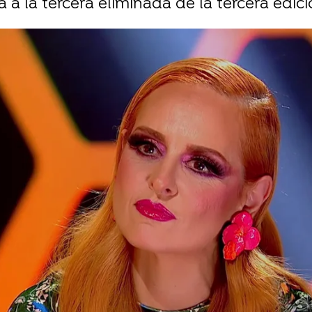
a a la tercera eliminada de la tercera edic
Whatsapp
Facebook
Twitter
Flipboa