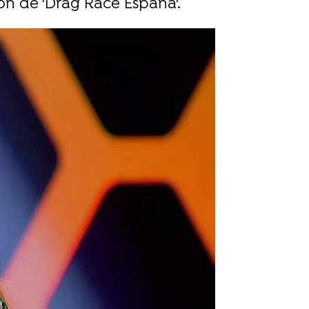
ión de 'Drag Race España'.
rd