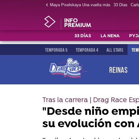
Maya Pixelskaya Una vuelta más
33 Días
Carla
INFO
PREMIUM
33 DÍAS
LA NENA
PYJ
TEMPORADA 5
TEMPORADA 4
ALL STARS
TEM
REINAS
Tras la carrera | Drag Race E
"Desde niño empi
su evolución con