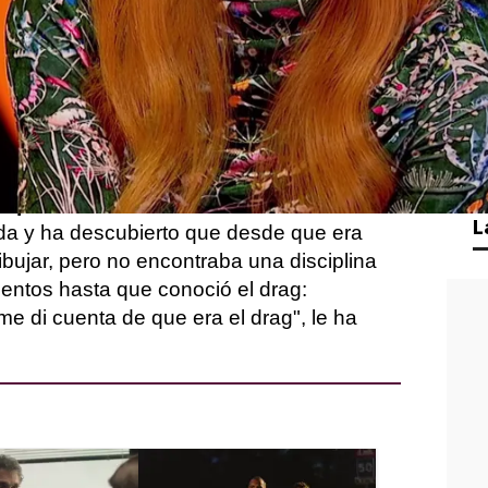
petición, el nivel de '
Drag Race España
'
edar las mejores.
eliminada no ha podido continuar en el
er despedida,
Ana Locking
le concede
carrera
'.
España
' ha ahondado en los inicios de la
L
nada y ha descubierto que desde que era
dibujar, pero no encontraba una disciplina
entos hasta que conoció el drag:
e di cuenta de que era el drag", le ha