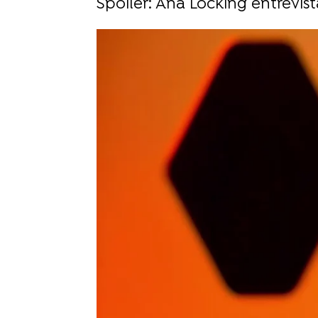
Spoiler: Ana Locking entrevist
Carlota Galdón
Publicado:
01 de mayo de 2023, 10:51