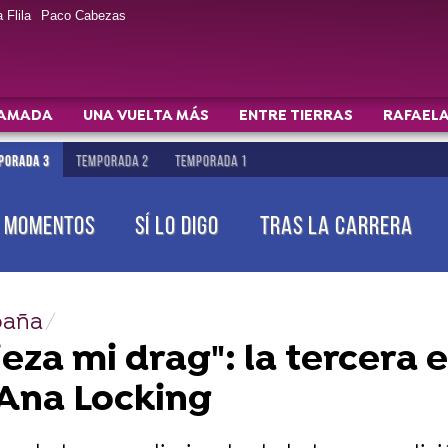
 Flila
Paco Cabezas
AMADA
UNA VUELTA MÁS
ENTRE TIERRAS
RAFAELA
PORADA 3
TEMPORADA 2
TEMPORADA 1
MOMENTOS
SÍ LO DIGO
TRAS LA CARRERA
spaña
eza mi drag": la tercera 
 Ana Locking