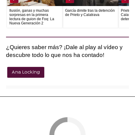
Ilusión, ganas y muchas
García dimite tras la detención
Prieto e
sorpresas en la primera
de Prieto y Calatrava
Calatrava
lectura de guion de Foq: La
detenid
Nueva Generación 2
¿Quieres saber más? ¡Dale al play al vídeo y
descubre todo lo que nos ha contado!
Ana Locking