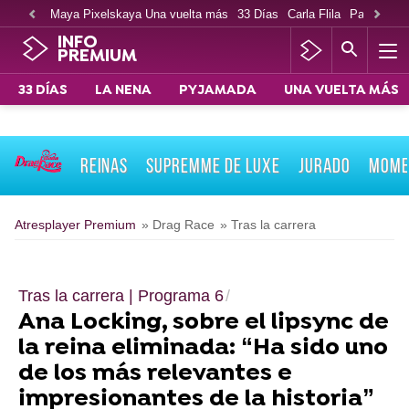
Maya Pixelskaya Una vuelta más
33 Días
Carla Flila
Paco Cabe
INFO
PREMIUM
33 DÍAS
LA NENA
PYJAMADA
UNA VUELTA MÁS
REINAS
SUPREMME DE LUXE
JURADO
MOME
Atresplayer Premium
» Drag Race
» Tras la carrera
Tras la carrera | Programa 6
Ana Locking, sobre el lipsync de
la reina eliminada: “Ha sido uno
de los más relevantes e
impresionantes de la historia”