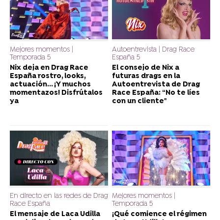
Mejores momentos |
Autoentrevista | Drag Race
Temporada 5
España 5
Nix deja en Drag Race
El consejo de Nix a
España rostro, looks,
futuras drags en la
actuación... ¡Y muchos
Autoentrevista de Drag
momentazos! Disfrútalos
Race España: “No te líes
ya
con un cliente"
En directo en las redes de Drag
Mejores momentos |
Race España
Temporada 5
El mensaje de Laca Udilla
¡Qué comience el régimen