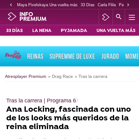
Maya Pixelskaya Una vuelta más
33 Días
Carla Flila
Paco Cabe
INFO
PREMIUM
33 DÍAS
LA NENA
PYJAMADA
UNA VUELTA MÁS
REINAS
SUPREMME DE LUXE
JURADO
MOME
Atresplayer Premium
» Drag Race
» Tras la carrera
Tras la carrera | Programa 6
Ana Locking, fascinada con uno
de los looks más queridos de la
reina eliminada