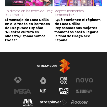
En directo en las redes de Drag
Mejores momentos |
Race España
Temporada 5
El mensaje de Laca Udilla
¡Qué comience el régimen
en el directo en las redes
de Laca Udilla!
de Drag Race España:
Repasamos sus mejores
"Nuestra cultura es
momentos hasta llegar a
nuestra, España somos
la final de Drag Race
todas"
España