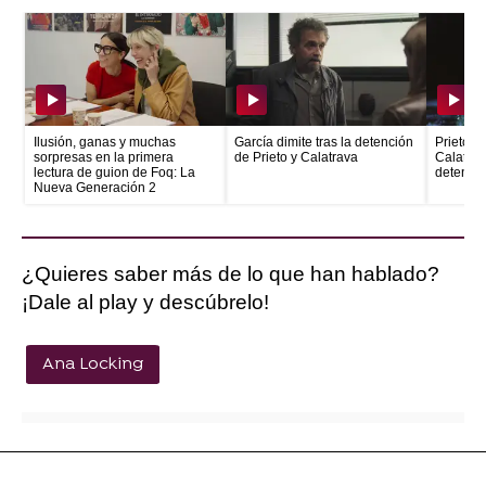
Ilusión, ganas y muchas
García dimite tras la detención
Prieto e
sorpresas en la primera
de Prieto y Calatrava
Calatrava
lectura de guion de Foq: La
detenid
Nueva Generación 2
¿Quieres saber más de lo que han hablado?
¡Dale al play y descúbrelo!
Ana Locking