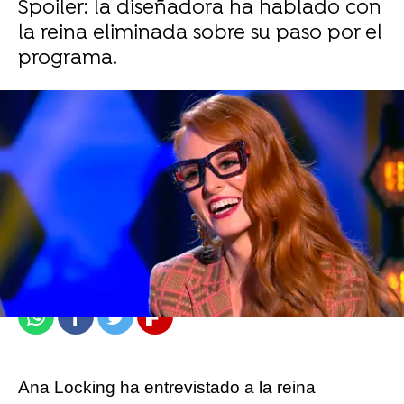
Spoiler: la diseñadora ha hablado con
la reina eliminada sobre su paso por el
programa.
atresplayer
Madrid
Publicado:
11 de julio de 2021, 21:19
Whatsapp
Facebook
Twitter
Flipboard
Ana Locking ha entrevistado a la reina