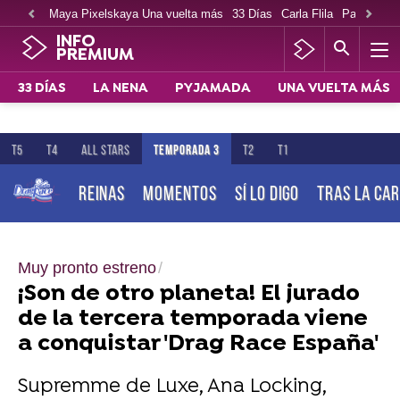
Maya Pixelskaya Una vuelta más
33 Días
Carla Flila
Paco Cabe
INFO
PREMIUM
33 DÍAS
LA NENA
PYJAMADA
UNA VUELTA MÁS
T5
T4
ALL STARS
TEMPORADA 3
T2
T1
REINAS
MOMENTOS
SÍ LO DIGO
TRAS LA CA
Muy pronto estreno
¡Son de otro planeta! El jurado
de la tercera temporada viene
a conquistar 'Drag Race España'
Supremme de Luxe, Ana Locking,