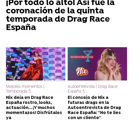
¡Por todo lo alto! Así fue la
coronación de la quinta
temporada de Drag Race
España
Mejores momentos |
Autoentrevista | Drag Race
Temporada 5
España 5
Nix deja en Drag Race
El consejo de Nix a
España rostro, looks,
futuras drags en la
actuación... ¡Y muchos
Autoentrevista de Drag
momentazos! Disfrútalos
Race España: “No te líes
ya
con un cliente"