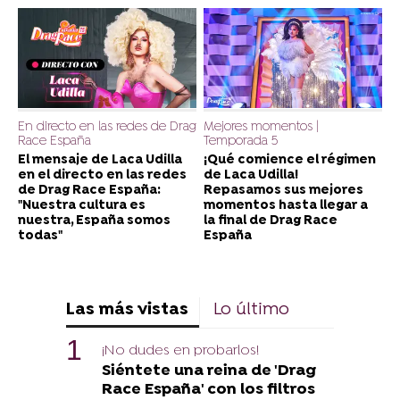
En directo en las redes de Drag
Mejores momentos |
Race España
Temporada 5
El mensaje de Laca Udilla
¡Qué comience el régimen
en el directo en las redes
de Laca Udilla!
de Drag Race España:
Repasamos sus mejores
"Nuestra cultura es
momentos hasta llegar a
nuestra, España somos
la final de Drag Race
todas"
España
Las más vistas
Lo último
¡No dudes en probarlos!
Siéntete una reina de 'Drag
Race España' con los filtros