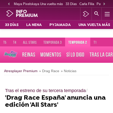
Maya Pixelskaya Una vuelta más
33 Días
Carla Flila
Paco Cabe
INFO
PREMIUM
33 DÍAS
LA NENA
PYJAMADA
UNA VUELTA MÁS
T5
T4
ALL STARS
TEMPORADA 3
TEMPORADA 2
T1
REINAS
MOMENTOS
SÍ LO DIGO
TRAS LA CA
Atresplayer Premium
» Drag Race
» Noticias
Tras el estreno de su tercera temporada
'Drag Race España' anuncia una
edición 'All Stars'