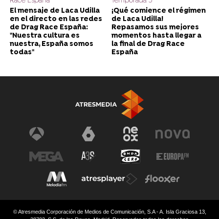
Race España
Temporada 5
El mensaje de Laca Udilla
¡Qué comience el régimen
en el directo en las redes
de Laca Udilla!
de Drag Race España:
Repasamos sus mejores
"Nuestra cultura es
momentos hasta llegar a
nuestra, España somos
la final de Drag Race
todas"
España
© Atresmedia Corporación de Medios de Comunicación, S.A - A. Isla Graciosa 13,