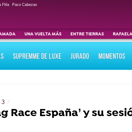
 Flila
Paco Cabezas
AMADA
UNA VUELTA MÁS
ENTRE TIERRAS
RAFAELA
AS
SUPREMME DE LUXE
JURADO
MOMENTOS
 3
ag Race España’ y su sesi