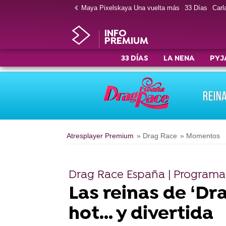
Maya Pixelskaya Una vuelta más
33 Días
Carla
INFO
PREMIUM
33 DÍAS
LA NENA
PYJ
REIN
Atresplayer Premium
» Drag Race
» Momentos
Drag Race España | Programa
Las reinas de ‘Dr
hot... y divertida