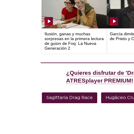
Ilusión, ganas y muchas
García dimit
sorpresas en la primera lectura
de Prieto y 
de guion de Foq: La Nueva
Generación 2
¿Quieres disfrutar de '
ATRESplayer PREMIUM!
Sagittaria Drag Race
Hugáceo Cru