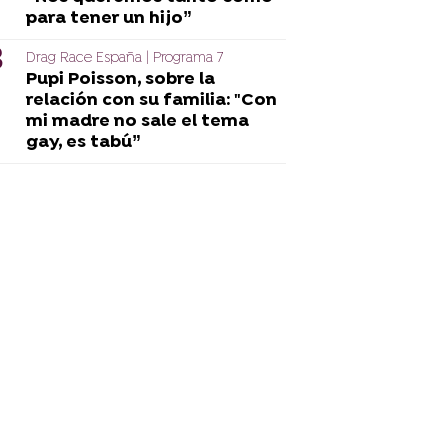
para tener un hijo”
Drag Race España | Programa 7
Pupi Poisson, sobre la
relación con su familia: "Con
mi madre no sale el tema
gay, es tabú”
ag Race
Carmen Farala Drag Race
Dovima Nurmi 