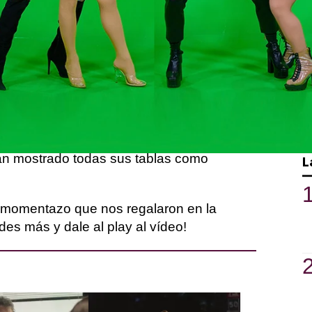
 Race España' han tenido que demostrar
ana que son unas auténticas mocatrices.
ncargada de emparejar a nuestras reinas y
r específica para enfrentarse al reto.
enfrentado a una sesión de fotos como
demostrado su potencial como cantantes
han mostrado todas sus tablas como
L
e momentazo que nos regalaron en la
des más y dale al play al vídeo!