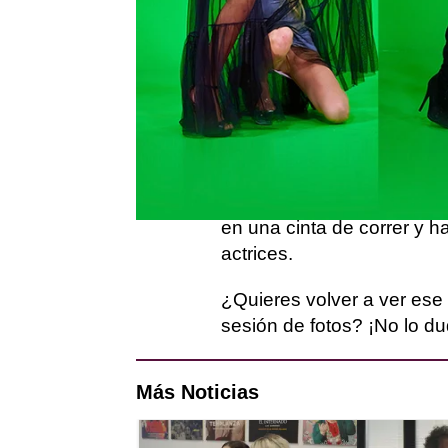
Las ocho reinas de 'Drag
en el maxi reto de la sem
Killer Queen ha sido la e
otorgarles una forma de se
Las participantes se han 
auténticas modelos, han 
en una cinta de correr y 
actrices.
¿Quieres volver a ver es
sesión de fotos? ¡No lo du
Más Noticias