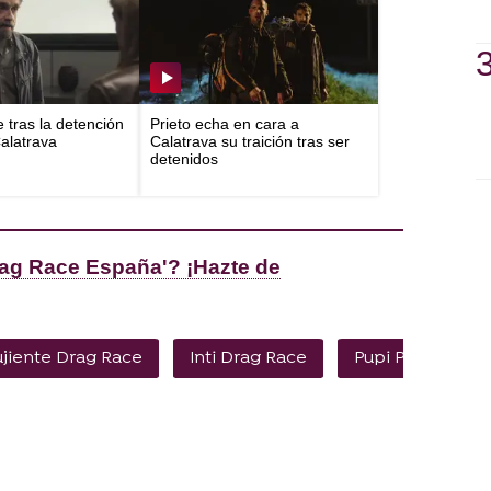
e tras la detención
Prieto echa en cara a
Calatrava
Calatrava su traición tras ser
detenidos
Drag Race España'? ¡Hazte de
jiente Drag Race
Inti Drag Race
Pupi Poisson Dr