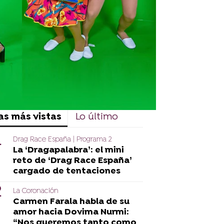
as más vistas
Lo último
Drag Race España | Programa 2
La ‘Dragapalabra’: el mini
reto de ‘Drag Race España’
cargado de tentaciones
La Coronación
Carmen Farala habla de su
amor hacia Dovima Nurmi:
“Nos queremos tanto como