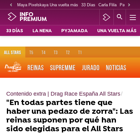
Maya Pixelskaya Una vuelta más
33 Días
Carla Flila
Paco Cabe
INFO
PREMIUM
33 DÍAS
LA NENA
PYJAMADA
UNA VUELTA MÁS
ALL STARS
T5
T4
T3
T2
T1
REINAS
SUPREMME
JURADO
NOTICIAS
Contenido extra | Drag Race España All Stars
"En todas partes tiene que
haber una pedazo de zorra": Las
reinas suponen por qué han
sido elegidas para el All Stars