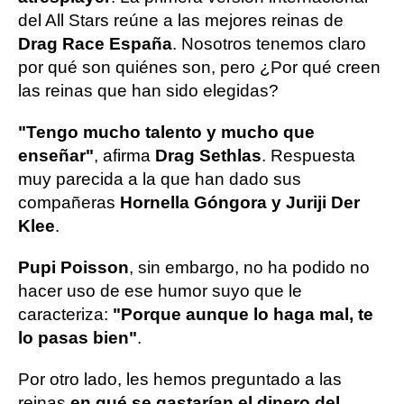
del All Stars reúne a las mejores reinas de
Drag Race España
. Nosotros tenemos claro
por qué son quiénes son, pero ¿Por qué creen
las reinas que han sido elegidas?
"Tengo mucho talento y mucho que
enseñar"
, afirma
Drag Sethlas
. Respuesta
muy parecida a la que han dado sus
compañeras
Hornella Góngora y Juriji Der
Klee
.
Pupi Poisson
, sin embargo, no ha podido no
hacer uso de ese humor suyo que le
caracteriza:
"Porque aunque lo haga mal, te
lo pasas bien"
.
Por otro lado, les hemos preguntado a las
reinas
en qué se gastarían el dinero del