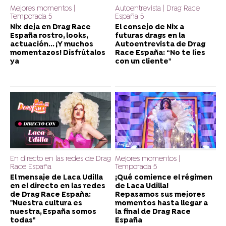
Mejores momentos |
Autoentrevista | Drag Race
Temporada 5
España 5
Nix deja en Drag Race
El consejo de Nix a
España rostro, looks,
futuras drags en la
actuación... ¡Y muchos
Autoentrevista de Drag
momentazos! Disfrútalos
Race España: “No te líes
ya
con un cliente"
En directo en las redes de Drag
Mejores momentos |
Race España
Temporada 5
El mensaje de Laca Udilla
¡Qué comience el régimen
en el directo en las redes
de Laca Udilla!
de Drag Race España:
Repasamos sus mejores
"Nuestra cultura es
momentos hasta llegar a
nuestra, España somos
la final de Drag Race
todas"
España