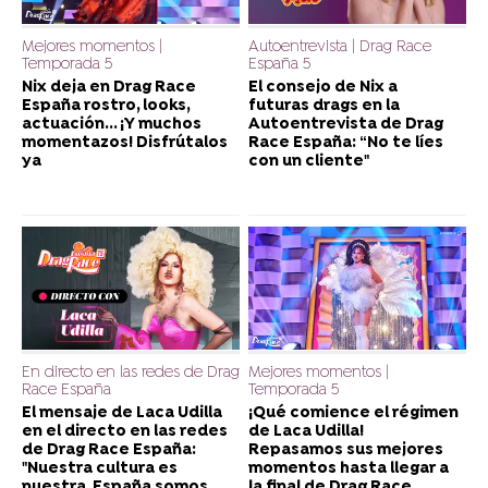
Mejores momentos |
Autoentrevista | Drag Race
Temporada 5
España 5
Nix deja en Drag Race
El consejo de Nix a
España rostro, looks,
futuras drags en la
actuación... ¡Y muchos
Autoentrevista de Drag
momentazos! Disfrútalos
Race España: “No te líes
ya
con un cliente"
En directo en las redes de Drag
Mejores momentos |
Race España
Temporada 5
El mensaje de Laca Udilla
¡Qué comience el régimen
en el directo en las redes
de Laca Udilla!
de Drag Race España:
Repasamos sus mejores
"Nuestra cultura es
momentos hasta llegar a
nuestra, España somos
la final de Drag Race