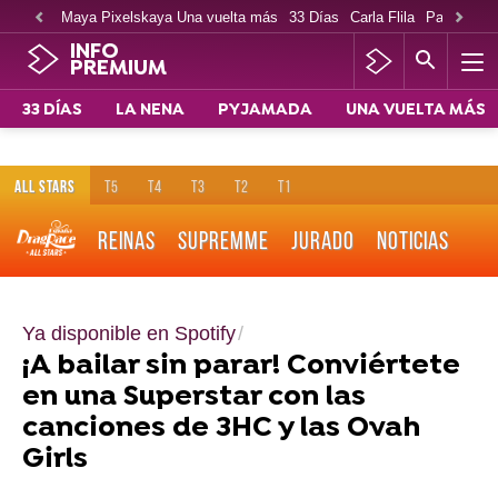
Maya Pixelskaya Una vuelta más
33 Días
Carla Flila
Paco Cabe
INFO
PREMIUM
33 DÍAS
LA NENA
PYJAMADA
UNA VUELTA MÁS
ALL STARS
T5
T4
T3
T2
T1
REINAS
SUPREMME
JURADO
NOTICIAS
Ya disponible en Spotify
¡A bailar sin parar! Conviértete
en una Superstar con las
canciones de 3HC y las Ovah
Girls