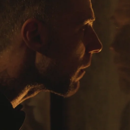
Whatsapp
Facebook
X
Flipboa
enían que hacer una cosa para poder seguir
de la libertad a cuerpo de rey en el piso de
 Mateo no iba a resultar difícil, seguir las
do lo tenía todo controlado.
Para Prieto