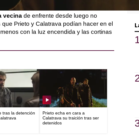
an sencillas
.
la vecina
de enfrente desde luego no
s que Prieto y Calatrava podían hacer en el
L
enos con la luz encendida y las cortinas
e tras la detención
Prieto echa en cara a
Calatrava
Calatrava su traición tras ser
detenidos