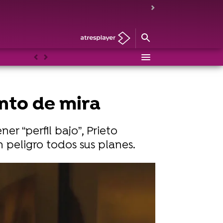
Anterior
Siguiente
unto de mira
r “perfil bajo”, Prieto
peligro todos sus planes.
La desfachatez de Prieto los pone en el punto de mira