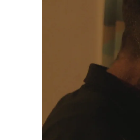
Victoria Esquilas
Publicado:
20 de junio de 2026, 18:00
Prieto y Calatrava solo t
disfrutando del privilegio 
Olmedo; ser discretos. Para
normas, pasar desapercibi