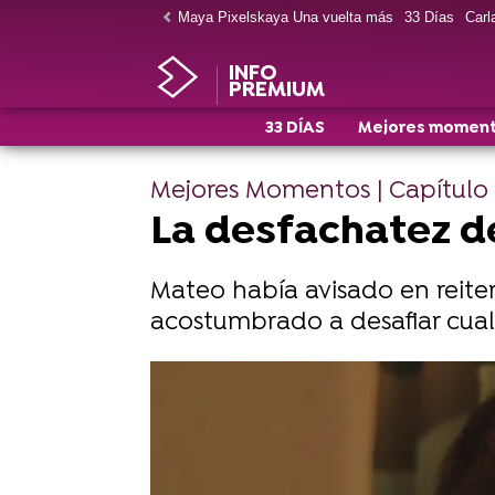
Maya Pixelskaya Una vuelta más
33 Días
Carla
INFO
PREMIUM
33 DÍAS
Mejores momen
Mejores Momentos | Capítulo 
La desfachatez de
Mateo había avisado en reiter
acostumbrado a desafiar cual