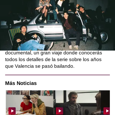
capítulo 1 de 'La Ruta' a las 17 horas y
continuaremos hasta 'Más de La Ruta: El
documental' a las 00:15 horas.
¿Y el sábado, 7 de enero? ¡Le daremos la
vuelta a la serie y empezaremos por el capítulo
8 a las 17 horas hasta llegar al final de 'La
Ruta'! Además, también se emitirá el
documental, un gran viaje donde conocerás
todos los detalles de la serie sobre los años
que Valencia se pasó bailando.
Más Noticias