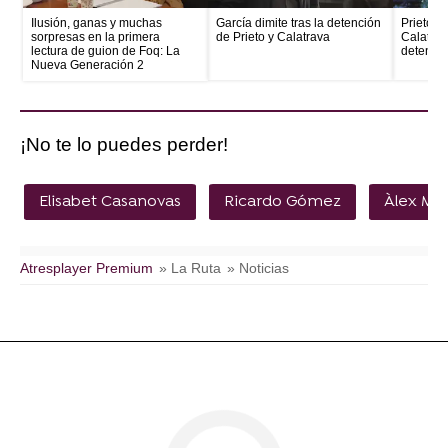
Ilusión, ganas y muchas
García dimite tras la detención
Prieto e
sorpresas en la primera
de Prieto y Calatrava
Calatrava
lectura de guion de Foq: La
detenid
Nueva Generación 2
¡No te lo puedes perder!
Elisabet Casanovas
Ricardo Gómez
Àlex Mo
Atresplayer Premium
» La Ruta
» Noticias