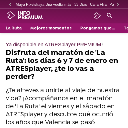
Maya Pixelskaya Una vuelta más
33 Días
Carla Flila
Paco Cabe
INFO
PREMIUM
La Ruta
Mejores momentos
Pongamos que...
T
Ya disponible en ATRESplayer PREMIUM
Disfruta del maratón de 'La
Ruta': los días 6 y 7 de enero en
ATRESplayer, ¿te lo vas a
perder?
¿Te atreves a unirte al viaje de nuestra
vida? ¡Acompáñanos en el maratón
de 'La Ruta' el viernes y el sábado en
ATRESplayer y descubre qué ocurrió
los años que Valencia se pasó