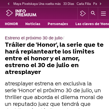
Maya Pixelskaya Una vuelta más
33 Días
Carla Flila
Paco Cabe
INFO
PREMIUM
HONOR
Noticias
Personajes
Las claves de 'Hono
Estreno el próximo 30 de julio
Tráiler de 'Honor', la serie que te
hará replantearte los límites
entre el honor y el amor,
estreno el 30 de julio en
atresplayer
atresplayer estrena en exclusiva la
serie 'Honor' el próximo 30 de julio, un
thriller que aborda el dilema moral de
un reputado juez que tendrá que