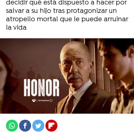
decidir qué está dispuesto a hacer por
salvar a su hijo tras protagonizar un
atropello mortal que le puede arruinar
la vida
Ver más imágenes exclusivas de 'Honor'
atresplayer
Publicado:
17 de julio de 2023, 13:14
Whatsapp
Facebook
Twitter
Flipboard