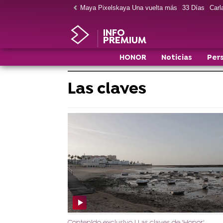
Maya Pixelskaya Una vuelta más
33 Días
Carla
INFO
PREMIUM
HONOR
Noticias
Per
Las claves