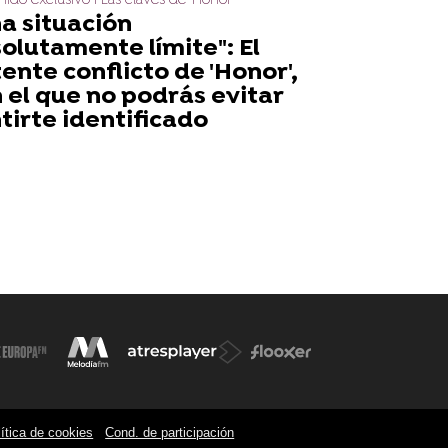
ido exclusivo I Las claves de 'Honor'
a situación
olutamente límite": El
ente conflicto de 'Honor',
 el que no podrás evitar
tirte identificado
ítica de cookies
Cond. de participación