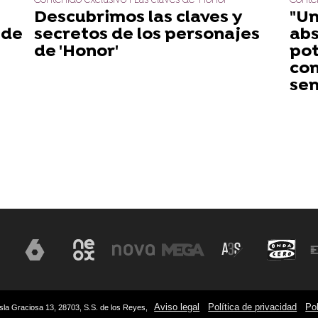
Contenido exclusivo I Las claves de 'Honor'
Conten
Descubrimos las claves y
"Un
 de
secretos de los personajes
abs
de 'Honor'
pot
con
sen
Aviso legal
Política de privacidad
Pol
sla Graciosa 13, 28703, S.S. de los Reyes,