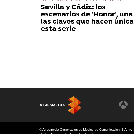
Contenido exclusivo I Las claves de 'Honor'
Sevilla y Cádiz: los
escenarios de 'Honor', una
las claves que hacen única
esta serie
© Atresmedia Corporación de Medios de Comunicación, S.A - A. I