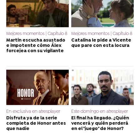
Mejores momentos | Capítulo 8
Mejores momentos | Capítulo 8
Martín escucha asustado
Catalina le pide a Vicente
e impotente cómo Álex
que pare con esta locura
forcejea con su vigilante
En exclusiva en atresplayer
Este domingo en atresplayer
Disfruta ya de la serie
El final ha llegado. ¿Quién
completa de Honor antes
vencerá y quién perderá
que nadie
en el "juego" de Honor?