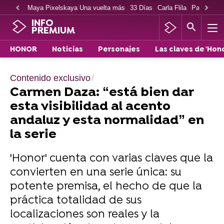
Maya Pixelskaya Una vuelta más
33 Días
Carla Flila
Paco Cabe
INFO
PREMIUM
HONOR
Noticias
Personajes
Las claves de 'Hono
Contenido exclusivo
Carmen Daza: “está bien dar
esta visibilidad al acento
andaluz y esta normalidad” en
la serie
'Honor' cuenta con varias claves que la
convierten en una serie única: su
potente premisa, el hecho de que la
práctica totalidad de sus
localizaciones son reales y la