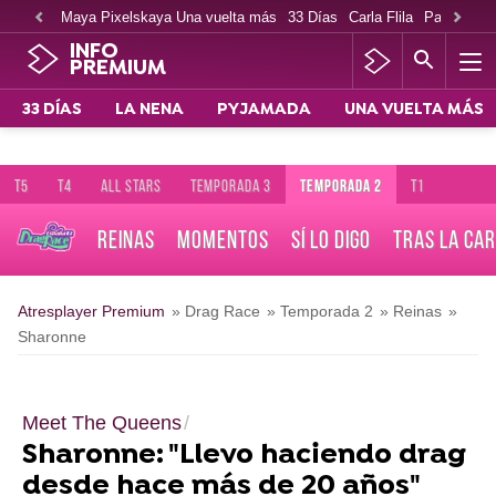
Maya Pixelskaya Una vuelta más
33 Días
Carla Flila
Paco Cabe
INFO
PREMIUM
33 DÍAS
LA NENA
PYJAMADA
UNA VUELTA MÁS
T5
T4
ALL STARS
TEMPORADA 3
TEMPORADA 2
T1
REINAS
MOMENTOS
SÍ LO DIGO
TRAS LA CA
Atresplayer Premium
» Drag Race
» Temporada 2
» Reinas
»
Sharonne
Meet The Queens
Sharonne: "Llevo haciendo drag
desde hace más de 20 años"