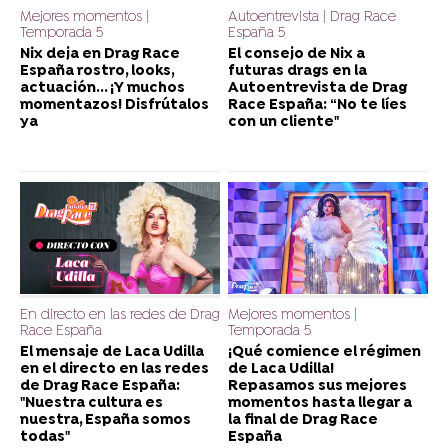
Mejores momentos |
Autoentrevista | Drag Race
Temporada 5
España 5
Nix deja en Drag Race
El consejo de Nix a
España rostro, looks,
futuras drags en la
actuación... ¡Y muchos
Autoentrevista de Drag
momentazos! Disfrútalos
Race España: “No te líes
ya
con un cliente"
En directo en las redes de Drag
Mejores momentos |
Race España
Temporada 5
El mensaje de Laca Udilla
¡Qué comience el régimen
en el directo en las redes
de Laca Udilla!
de Drag Race España:
Repasamos sus mejores
"Nuestra cultura es
momentos hasta llegar a
nuestra, España somos
la final de Drag Race
todas"
España