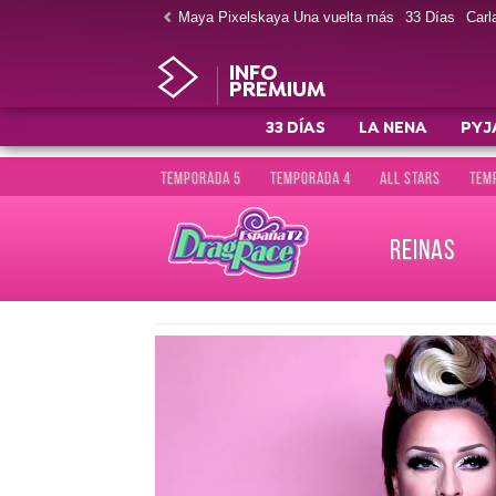
Maya Pixelskaya Una vuelta más
33 Días
Carla
INFO
PREMIUM
33 DÍAS
LA NENA
PYJ
TEMPORADA 5
TEMPORADA 4
ALL STARS
TEM
REINAS