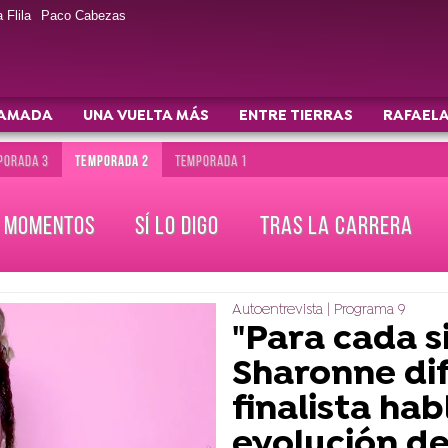
 Flila
Paco Cabezas
AMADA
UNA VUELTA MÁS
ENTRE TIERRAS
RAFAELA
PORADA 3
TEMPORADA 2
TEMPORADA 1
MOMENTOS
SÍ LO DIGO
TRAS LA CARRERA
Autoentrevista | Programa 9
"Para cada s
Sharonne dif
finalista hab
evolución de