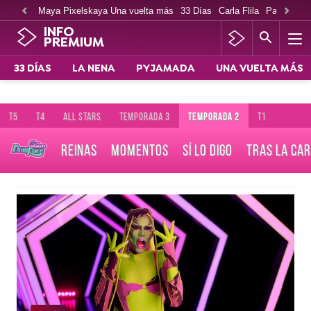
Maya Pixelskaya Una vuelta más
33 Días
Carla Flila
Paco Cabe
INFO
PREMIUM
33 DÍAS
LA NENA
PYJAMADA
UNA VUELTA MÁS
T5
T4
ALL STARS
TEMPORADA 3
TEMPORADA 2
T1
REINAS
MOMENTOS
SÍ LO DIGO
TRAS LA CA