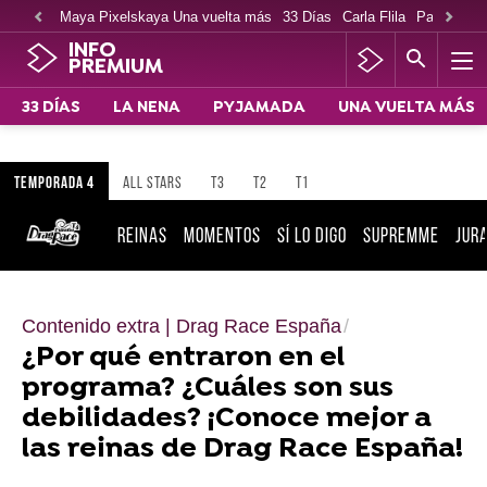
Maya Pixelskaya Una vuelta más
33 Días
Carla Flila
Paco Cabe
INFO
PREMIUM
33 DÍAS
LA NENA
PYJAMADA
UNA VUELTA MÁS
TEMPORADA 4
ALL STARS
T3
T2
T1
REINAS
MOMENTOS
SÍ LO DIGO
SUPREMME
JUR
Contenido extra | Drag Race España
¿Por qué entraron en el
programa? ¿Cuáles son sus
debilidades? ¡Conoce mejor a
las reinas de Drag Race España!