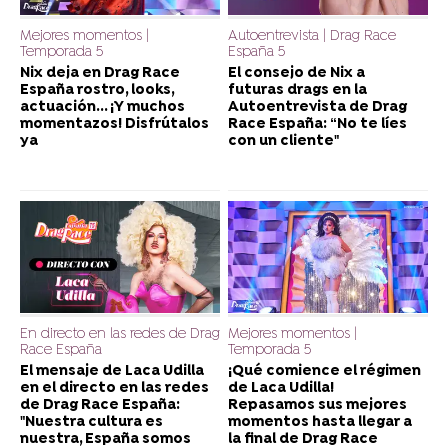
Mejores momentos |
Autoentrevista | Drag Race
Temporada 5
España 5
Nix deja en Drag Race
El consejo de Nix a
España rostro, looks,
futuras drags en la
actuación... ¡Y muchos
Autoentrevista de Drag
momentazos! Disfrútalos
Race España: “No te líes
ya
con un cliente"
En directo en las redes de Drag
Mejores momentos |
Race España
Temporada 5
El mensaje de Laca Udilla
¡Qué comience el régimen
en el directo en las redes
de Laca Udilla!
de Drag Race España:
Repasamos sus mejores
"Nuestra cultura es
momentos hasta llegar a
nuestra, España somos
la final de Drag Race