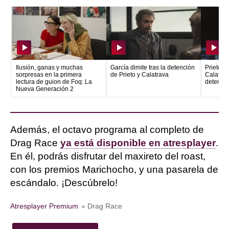
Ilusión, ganas y muchas
García dimite tras la detención
Prieto e
sorpresas en la primera
de Prieto y Calatrava
Calatrava
lectura de guion de Foq: La
detenid
Nueva Generación 2
Además, el octavo programa al completo de
Drag Race
ya está disponible en atresplayer
.
En él, podrás disfrutar del maxireto del roast,
con los premios Marichocho, y una pasarela de
escándalo. ¡Descúbrelo!
Atresplayer Premium
» Drag Race