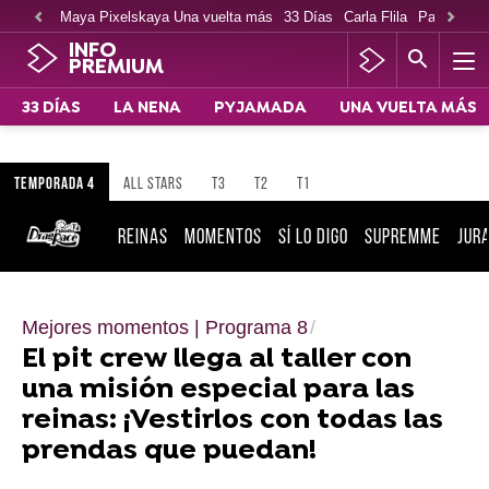
Maya Pixelskaya Una vuelta más
33 Días
Carla Flila
Paco Cabe
INFO
PREMIUM
33 DÍAS
LA NENA
PYJAMADA
UNA VUELTA MÁS
TEMPORADA 4
ALL STARS
T3
T2
T1
REINAS
MOMENTOS
SÍ LO DIGO
SUPREMME
JUR
Mejores momentos | Programa 8
El pit crew llega al taller con
una misión especial para las
reinas: ¡Vestirlos con todas las
prendas que puedan!