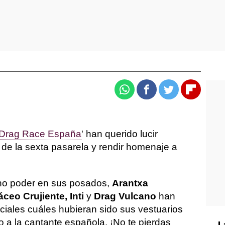
Whatsapp
Facebook
Twitter
Flipboa
Drag Race España
' han querido lucir
 de la sexta pasarela y rendir homenaje a
ho poder en sus posados,
Arantxa
ceo Crujiente, Inti
y
Drag Vulcano
han
ciales cuáles hubieran sido sus vestuarios
to a la cantante española. ¡No te pierdas