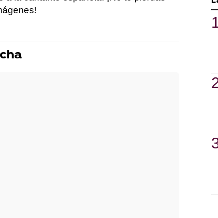
L
imágenes!
ncha