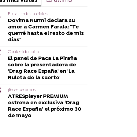
as más vistas
Lo último
En las redes sociales
Dovima Nurmi declara su
amor a Carmen Farala: "Te
querré hasta el resto de mis
días"
Contenido extra
El panel de Paca La Piraña
sobre la presentadora de
'Drag Race España' en 'La
Ruleta de la suerte'
¡Te esperamos!
ATRESplayer PREMIUM
estrena en exclusiva ‘Drag
Race España’ el próximo 30
de mayo