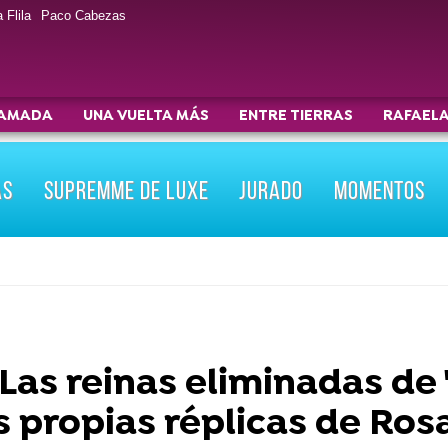
 Flila
Paco Cabezas
AMADA
UNA VUELTA MÁS
ENTRE TIERRAS
RAFAELA
AS
SUPREMME DE LUXE
JURADO
MOMENTOS
Las reinas eliminadas de
 propias réplicas de Rosa