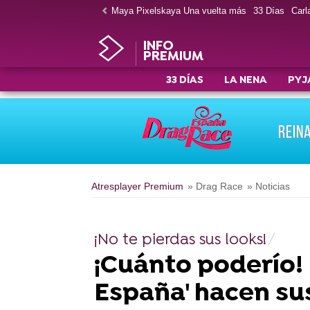
Maya Pixelskaya Una vuelta más
33 Días
Carla
INFO
PREMIUM
33 DÍAS
LA NENA
PYJ
REIN
Atresplayer Premium
» Drag Race
» Noticias
¡No te pierdas sus looks!
¡Cuánto poderío! 
España' hacen sus