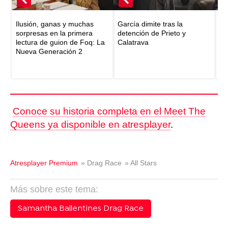
Ilusión, ganas y muchas
García dimite tras la
Pr
sorpresas en la primera
detención de Prieto y
Ca
lectura de guion de Foq: La
Calatrava
de
Nueva Generación 2
Conoce su historia completa en el Meet The
Queens ya disponible en atresplayer
.
Atresplayer Premium
» Drag Race
» All Stars
Más sobre este tema:
Samantha Ballentines Drag Race