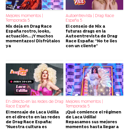
Mejores momentos |
Autoentrevista | Drag Race
Temporada 5
España 5
Nix deja en Drag Race
El consejo de Nix a
España rostro, looks,
futuras drags en la
actuación... ¡Y muchos
Autoentrevista de Drag
momentazos! Disfrútalos
Race España: “No te líes
ya
con un cliente"
En directo en las redes de Drag
Mejores momentos |
Race España
Temporada 5
El mensaje de Laca Udilla
¡Qué comience el régimen
en el directo en las redes
de Laca Udilla!
de Drag Race España:
Repasamos sus mejores
"Nuestra cultura es
momentos hasta llegar a