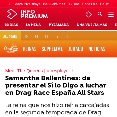
Maya Pixelskaya Una vuelta más
33 Días
Carla Flila
Paco Cabe
INFO
PREMIUM
33 DÍAS
LA NENA
PYJAMADA
UNA VUELTA MÁS
E
ALL STARS
T5
T4
T3
T2
T1
REINAS
SUPREMME
JURADO
NOTICIAS
Meet The Queens | atresplayer
Samantha Ballentines: de
presentar el Sí lo Digo a luchar
en Drag Race España All Stars
La reina que nos hizo reír a carcajadas
en la segunda temporada de Drag